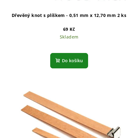
t
ů
Dřevěný knot s plíškem - 0,51 mm x 12,70 mm 2 ks
69 Kč
Skladem
Do košíku