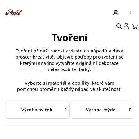
Přejít
na
obsah
Přihlášení
Nákupní košík
Tvoření
Tvoření přináší radost z vlastních nápadů a dává
prostor kreativitě. Objevte potřeby pro tvoření se
kterými snadno vytvoříte originální dekorace
nebo osobité dárky.
Vyberte si materiál a doplňky, které vám
pomohou proměnit každý nápad ve skutečnost.
Výroba svíček
Výroba mýdel
Ř