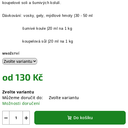
koupelové soli a šumivých kolulí.
Dávkování: vosky, gely, mýdlové hmoty |
30 - 50 ml
šumivé koule |20 ml na 1 kg
koupelová sůl |20 ml na 1 kg
MNOŽSTVÍ
od
130 Kč
Měrná
Zvolte variantu
cena:
Můžeme doručit do:
Zvolte variantu
Možnosti doručení
−
+
Do košíku