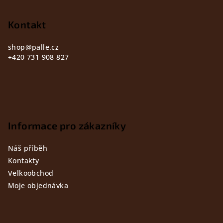
a
t
Kontakt
í
shop
@
palle.cz
+420 731 908 827
Informace pro zákazníky
Náš příběh
Kontakty
Velkoobchod
Moje objednávka