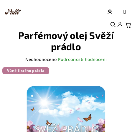
Přejít
na
obsah
Přihlášení
Nákupní košík
Parfémový olej Svěží
prádlo
Průměrné
Neohodnoceno
Podrobnosti hodnocení
hodnocení
produktu
Vůně čistého prádla
je
0,0
z
5
hvězdiček.