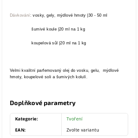
Dávkování
: vosky, gely, mýdlové hmoty |
30 - 50 ml
šumivé koule |20 ml na 1 kg
koupelová sůl |20 ml na 1 kg
Velmi kvalitní parfemovaný olej do vosku, gelu, mýdlové
hmoty, koupelové soli a šumivých kolulí.
Doplňkové parametry
Kategorie
:
Tvoření
EAN
:
Zvolte variantu