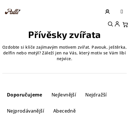
Přejít
na
obsah
Přihlášení
Nákupní košík
Přívěsky zvířata
Ozdobte si klíče zajímavým motivem zvířat. Pavouk, ještěrka,
delfín nebo motýl? Záleží jen na Vás, který motiv se Vám líbí
nejvíce.
Ř
a
Doporučujeme
Nejlevnější
Nejdražší
z
e
Nejprodávanější
Abecedně
n
í