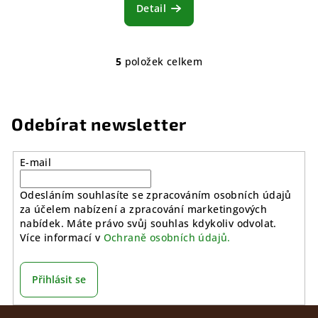
Detail
5
položek celkem
O
v
l
á
Odebírat newsletter
d
a
E-mail
c
í
Odesláním souhlasíte se zpracováním osobních údajů
p
za účelem nabízení a zpracování marketingových
r
nabídek. Máte právo svůj souhlas kdykoliv odvolat.
v
Více informací v
Ochraně osobních údajů.
k
y
v
Přihlásit se
ý
Z
p