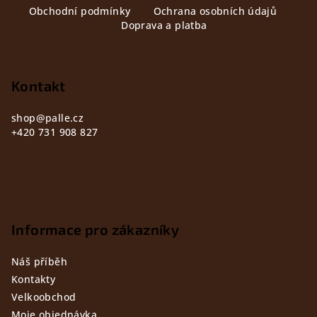
i
Obchodní podmínky
Ochrana osobních údajů
á
Doprava a platba
s
p
u
a
t
Kontakt
í
shop
@
palle.cz
+420 731 908 827
Informace pro zákazníky
Náš příběh
Kontakty
Velkoobchod
Moje objednávka