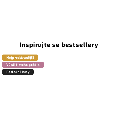
Inspirujte se bestsellery
Nejprodávanější
Nejprodávanější
Nejprodávanější
Nejprodávanější
Nejprodávanější
Nejprodávanější
Parfémová vůně
Vůně čistého prádla
Parfémová vůně
Zimní vůně
Parfémová vůně
Vůně čistého prádla
Poslední kusy