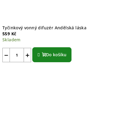
Tyčinkový vonný difuzér Andělská láska
559 Kč
Skladem
Průměrné
hodnocení
−
+
Do košíku
produktu
je
5,0
z
5
hvězdiček.