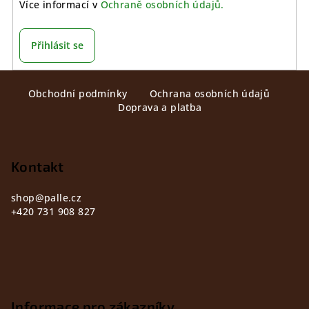
Více informací v
Ochraně osobních údajů.
Přihlásit se
Z
Obchodní podmínky
Ochrana osobních údajů
á
Doprava a platba
p
a
t
Kontakt
í
shop
@
palle.cz
+420 731 908 827
Informace pro zákazníky