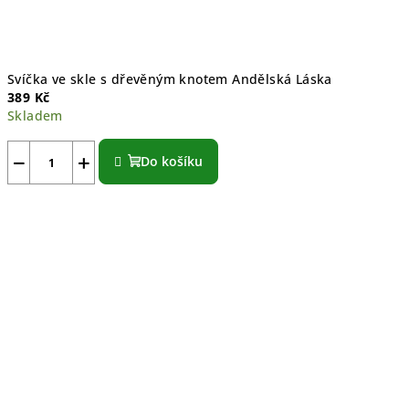
Svíčka ve skle s dřevěným knotem Andělská Láska
389 Kč
Skladem
Průměrné
hodnocení
−
+
Do košíku
produktu
je
5,0
z
5
hvězdiček.