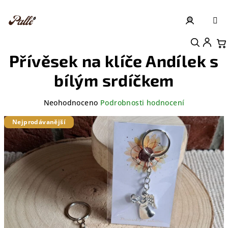
Přejít
na
obsah
Přihlášení
Nákupní košík
Přívěsek na klíče Andílek s
bílým srdíčkem
Průměrné
Neohodnoceno
Podrobnosti hodnocení
hodnocení
produktu
Nejprodávanější
je
0,0
z
5
hvězdiček.