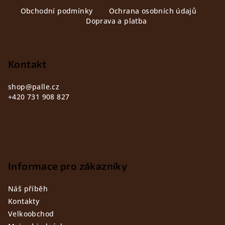
Z
Obchodní podmínky
Ochrana osobních údajů
á
Doprava a platba
p
a
t
Kontakt
í
shop
@
palle.cz
+420 731 908 827
Informace pro zákazníky
Náš příběh
Kontakty
Velkoobchod