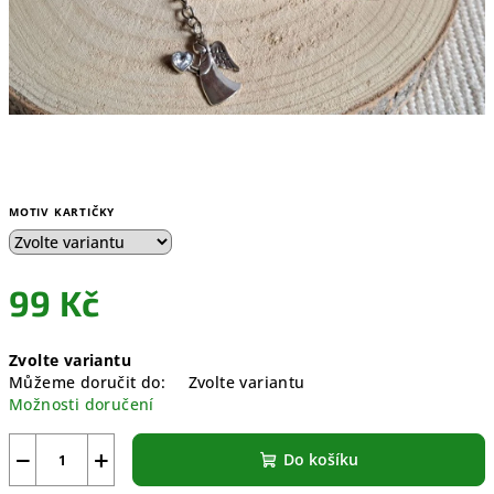
MOTIV KARTIČKY
99 Kč
Měrná
Zvolte variantu
cena:
Můžeme doručit do:
Zvolte variantu
Možnosti doručení
−
+
Do košíku