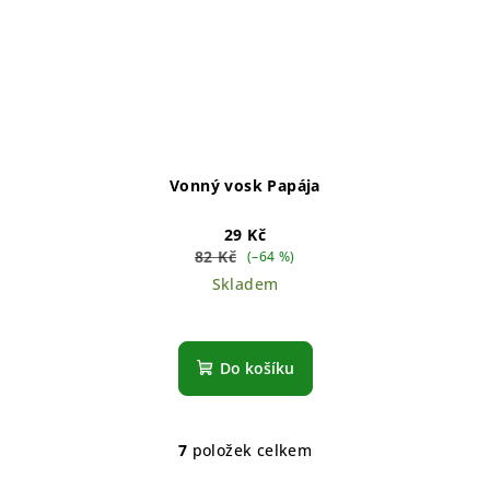
Vonný vosk Papája
29 Kč
82 Kč
(–64 %)
Skladem
Do košíku
7
položek celkem
O
v