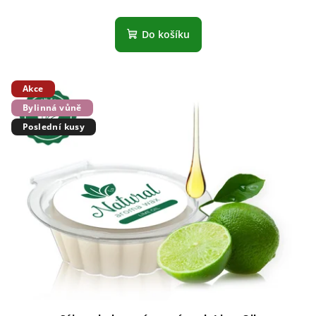
Do košíku
Akce
Bylinná vůně
Poslední kusy