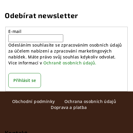
l
á
Odebírat newsletter
d
a
E-mail
c
í
Odesláním souhlasíte se zpracováním osobních údajů
p
za účelem nabízení a zpracování marketingových
r
nabídek. Máte právo svůj souhlas kdykoliv odvolat.
v
Více informací v
Ochraně osobních údajů.
k
y
v
Přihlásit se
ý
Z
p
i
Obchodní podmínky
Ochrana osobních údajů
á
Doprava a platba
s
p
u
a
t
Kontakt