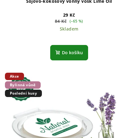
Sójovo-kokosový vonný vosk Lime Oil
29 Kč
84 Kč
(–65 %)
Skladem
Do košíku
Akce
Bylinná vůně
Poslední kusy