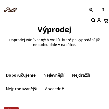
Přejít
na
obsah
Přihlášení
Nákupní košík
Výprodej
Doprodej vůní vonných vosků, které po vyprodání již
nebudou dále v nabídce.
Ř
a
Doporučujeme
Nejlevnější
Nejdražší
z
e
Nejprodávanější
Abecedně
n
í
V
p