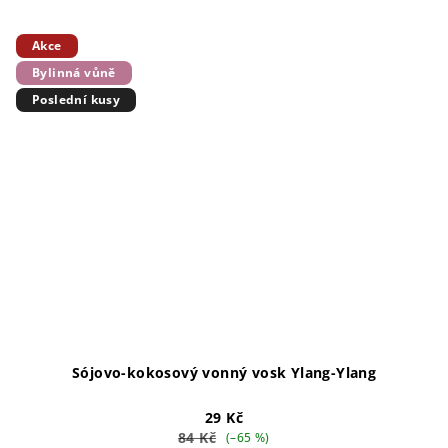
Akce
Bylinná vůně
Poslední kusy
Sójovo-kokosový vonný vosk Ylang-Ylang
29 Kč
84 Kč
(–65 %)