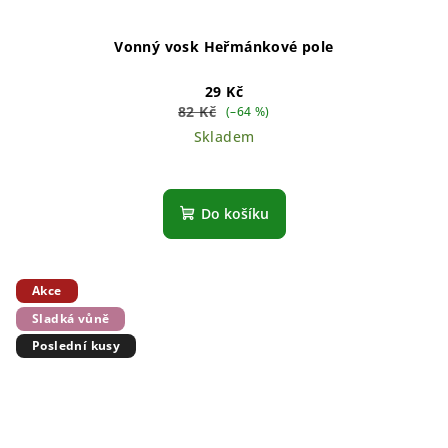
Vonný vosk Heřmánkové pole
29 Kč
82 Kč
(–64 %)
Skladem
Do košíku
Akce
Sladká vůně
Poslední kusy