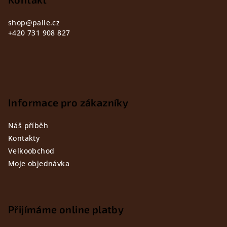
í
shop
@
palle.cz
+420 731 908 827
Informace pro zákazníky
Náš příběh
Kontakty
Velkoobchod
Moje objednávka
Přijímáme online platby