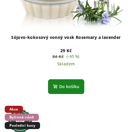
Sójovo-kokosový vonný vosk Rosemary a lavender
29 Kč
84 Kč
(–65 %)
Skladem
Do košíku
Akce
Bylinná vůně
Poslední kusy