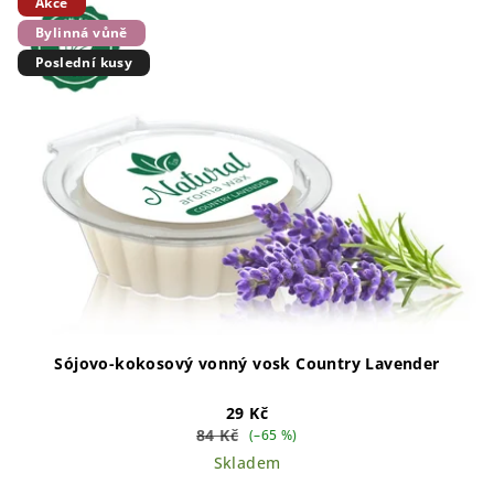
Akce
ý
r
Bylinná vůně
p
o
Poslední kusy
i
d
s
u
p
k
r
t
o
ů
d
u
k
t
ů
Sójovo-kokosový vonný vosk Country Lavender
29 Kč
84 Kč
(–65 %)
Skladem