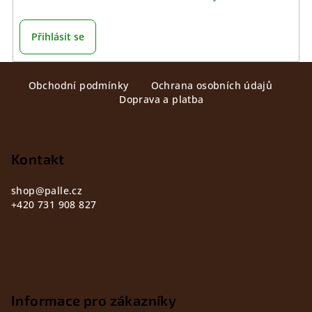
Přihlásit se
Z
Obchodní podmínky
Ochrana osobních údajů
á
Doprava a platba
p
a
t
Kontakt
í
shop
@
palle.cz
+420 731 908 827
Informace pro zákazníky