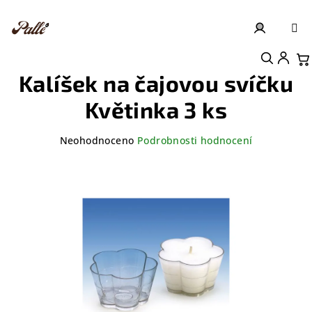
Přejít
na
obsah
Přihlášení
Nákupní košík
Kalíšek na čajovou svíčku
Květinka 3 ks
Průměrné
Neohodnoceno
Podrobnosti hodnocení
hodnocení
produktu
je
0,0
z
5
hvězdiček.