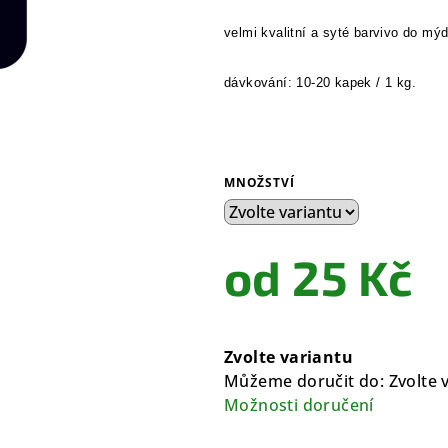
hvězdiček.
velmi kvalitní a syté barvivo do
mýd
dávkování: 10-20 kapek / 1 kg.
MNOŽSTVÍ
od
25 Kč
Měrná
cena:
Zvolte variantu
Můžeme doručit do:
Zvolte 
Možnosti doručení