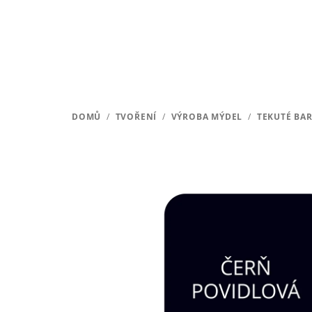
Přejít
na
obsah
DOMŮ
/
TVOŘENÍ
/
VÝROBA MÝDEL
/
TEKUTÉ BA