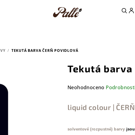
RVY
/
TEKUTÁ BARVA ČERŇ POVIDLOVÁ
Tekutá barva
Průměrné
Neohodnoceno
Podrobnost
hodnocení
produktu
liquid colour | ČE
je
0,0
z
solventové (rozpustné) barvy
jsou
5