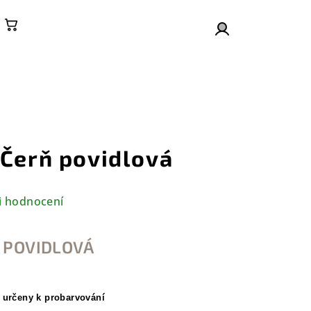
Nákupní košík
Přihlášení
 Čerň povidlová
i hodnocení
RŇ POVIDLOVÁ
 určeny k probarvování