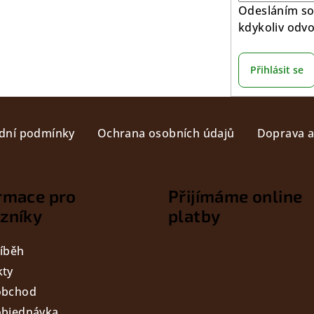
Odesláním so
kdykoliv odvo
Přihlásit se
dní podmínky
Ochrana osobních údajů
Doprava a
rmace pro
Přijímáme online
zníky
platby
íběh
kty
obchod
objednávka