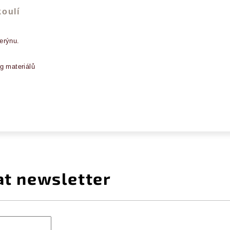
koulí
erýnu.
g materiálů
at newsletter