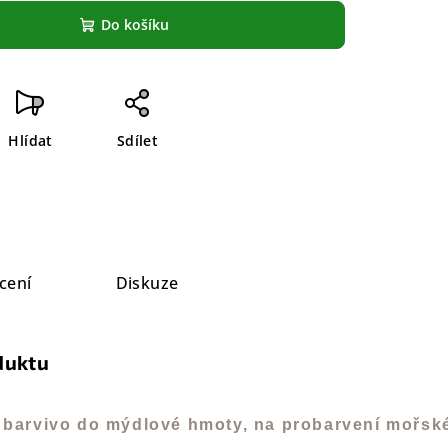
Do košíku
Hlídat
Sdílet
cení
Diskuze
duktu
té barvivo do mýdlové hmoty, na probarvení mořsk