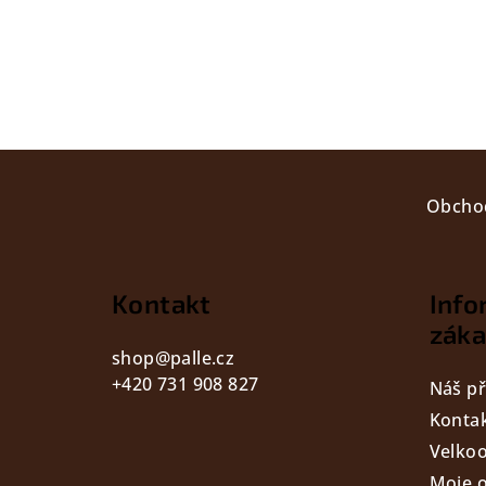
Z
á
Obcho
p
a
Kontakt
Info
t
záka
shop
@
palle.cz
í
+420 731 908 827
Náš př
Konta
Velko
Moje 