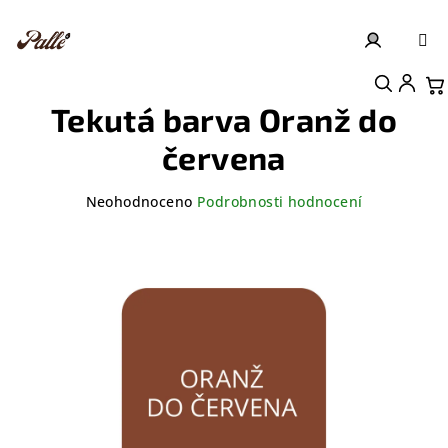
Přejít
na
obsah
Přihlášení
Nákupní košík
Tekutá barva Oranž do
červena
Průměrné
Neohodnoceno
Podrobnosti hodnocení
hodnocení
produktu
je
0,0
z
5
hvězdiček.