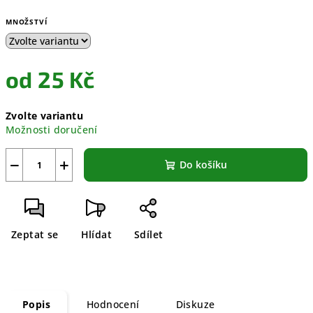
MNOŽSTVÍ
od
25 Kč
Měrná
Zvolte variantu
cena:
Možnosti doručení
−
+
Do košíku
Zeptat se
Hlídat
Sdílet
Popis
Hodnocení
Diskuze