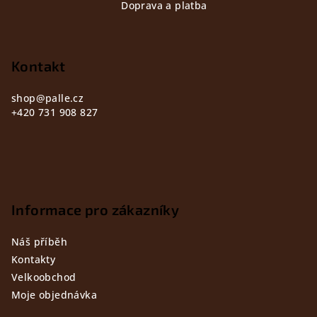
Doprava a platba
p
a
t
Kontakt
í
shop
@
palle.cz
+420 731 908 827
Informace pro zákazníky
Náš příběh
Kontakty
Velkoobchod
Moje objednávka