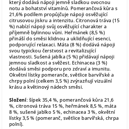
který dodává nápoji jemně sladkou ovocnou
notu a bohatství vitamínů. Pomerančová kůra s
21,6% podílem propůjčuje nápoji osvěžující
citrusovou jiskru a intenzitu. Citronová tráva (15
%) nabízí nápoji svůj osvěžující charakter a
příjemně bylinnou vůni. Heřmánek (8,5 %)
přináší do směsi klidnou a uklidňující esenci,
podporující relaxaci. Máta (8 %) dodává nápoji
svou typickou čerstvost a revitalizující
vlastnosti. Sušená jablka (5 %) přidávají nápoji
jemnou sladkost a svěžest. Echinacea (3 %)
dodává směsi podporu pro zdraví a imunitu.
Okvětní lístky pomeranče, světlice barvířské a
chrpy polní (celkem 3,5 %) zvýrazňují vizuální
krásu a květinový nádech směsi.
Složení
: šípek 35,4 %, pomerančová kůra 21,6
%, citronová tráva 15 %, heřmánek 8,5 %, máta
8 %, sušené jablko 5 %, echinacea 3 %, okvětní
lístky 3,5 % (pomeranč, světlice barvířská, chrpa
polní).