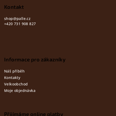
t
Kontakt
í
shop
@
palle.cz
+420 731 908 827
Informace pro zákazníky
Náš příběh
Kontakty
Velkoobchod
Moje objednávka
Přijímáme online platby