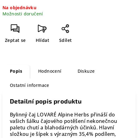
Měrná
Na objednávku
cena:
Možnosti doručení
Zeptat se
Hlídat
Sdílet
Popis
Hodnocení
Diskuze
Ostatní informace
Detailní popis produktu
Bylinný čaj LOVARÉ Alpine Herbs přináší do
vašich šálku čajového potěšení nekonečnou
paletu chutí a blahodárných účinků. Hlavní
složkou je šípek s výrazným 35,4% podílem,