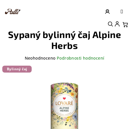
Přejít
na
obsah
Přihlášení
Nákupní košík
Sypaný bylinný čaj Alpine
Herbs
Průměrné
Neohodnoceno
Podrobnosti hodnocení
hodnocení
produktu
Bylinný čaj
je
0,0
z
5
hvězdiček.