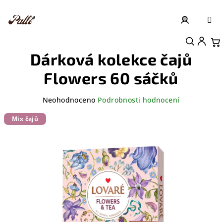
Přejít
na
obsah
Přihlášení
Nákupní košík
Dárková kolekce čajů
Flowers 60 sáčků
Průměrné
Neohodnoceno
Podrobnosti hodnocení
hodnocení
produktu
Mix čajů
je
0,0
z
5
hvězdiček.