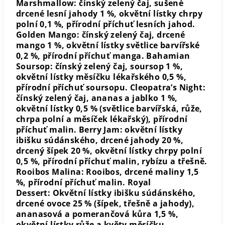
Marshmallow: čínský zelený čaj, sušené
drcené lesní jahody 1 %, okvětní lístky chrpy
polní 0,1 %, přírodní příchuť lesních jahod.
Golden Mango: čínský zelený čaj, drcené
mango 1 %, okvětní lístky světlice barvířské
0,2 %, přírodní příchuť manga. Bahamian
Soursop: čínský zelený čaj, soursop 1 %,
okvětní lístky měsíčku lékařského 0,5 %,
přírodní příchuť soursopu. Cleopatra’s Night:
čínský zelený čaj, ananas a jablko 1 %,
okvětní lístky 0,5 % (světlice barvířská, růže,
chrpa polní a měsíček lékařský), přírodní
příchuť malin. Berry Jam: okvětní lístky
ibišku súdánského, drcené jahody 20 %,
drcený šípek 20 %, okvětní lístky chrpy polní
0,5 %, přírodní příchuť malin, rybízu a třešně.
Rooibos Malina: Rooibos, drcené maliny 1,5
%, přírodní příchuť malin. Royal
Dessert: Okvětní lístky ibišku súdánského,
drcené ovoce 25 % (šípek, třešně a jahody),
ananasová a pomerančová kůra 1,5 %,
okvětní lístky růže a květy měsíčku