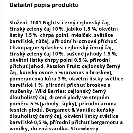
Detailní popis produktu
Složení: 1001 Nights: černý cejlonský čaj,
čínský zelený čaj 10 %, jablko 1,5 %, okvětní
lístky 1,5 % chrpa polní, měsíček, světlice
barvířská, růže), přírodní hroznová příchuť.
Champagne Splashes: cejlonský černý čaj,
čínský zelený čaj 10 %, sušené jahody 1,5 %,
okvětní lístky chrpy polní 0,5 %, přírodní
příchuť jahod. Passion Fruit: cejlonský černý
čaj, kousky ovoce 5 % (ananas a broskev),
pomerančová kůra 3 %, okvětní lístky světlice
barvířské 1 %, přírodní příchuť broskve a
mučenky. Wild Berries: cejlonský černý
dlouholistý čaj, drcené plody ve stejném
poměru 5 % (jahody, šípky), přírodní aroma
lesních plodů. Bergamot & Vanilla: keňský
dlouholistý černý čaj, okvětní lístky světlice
barvířské 0,5 %, přírodní příchuť bergamotu a
vanilky, drcená vanilka. Strawberry