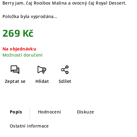
Berry Jam, čaj Rooibos Malina a ovocný čaj Royal Dessert.
Položka byla vyprodána…
269 Kč
Měrná
Na objednávku
cena:
Možnosti doručení
Zeptat se
Hlídat
Sdílet
Popis
Hodnocení
Diskuze
Ostatní informace