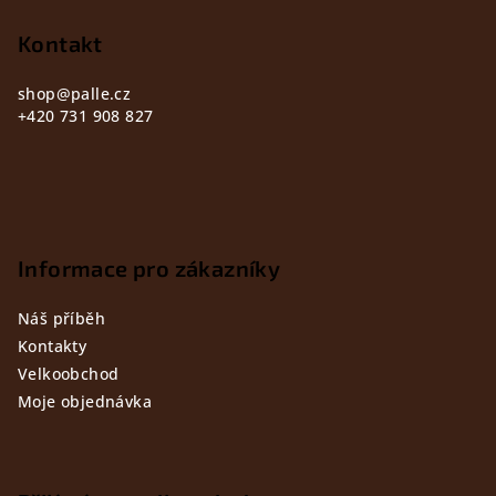
t
Kontakt
í
shop
@
palle.cz
+420 731 908 827
Informace pro zákazníky
Náš příběh
Kontakty
Velkoobchod
Moje objednávka