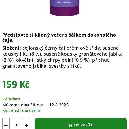
Představte si klidný večer s šálkem dokonalého
čaje.
Složení:
cejlonský černý čaj prémiové třídy, sušené
kousky fíků (8 %), sušené kousky granátového jablka
(2 %), okvětní lístky chrpy polní (0,5 %), příchuť
granátového jablka, švestky a fíků.
159 Kč
Měrná
Skladem
cena:
Můžeme doručit do:
12.8.2026
Možnosti doručení
−
+
Do košíku