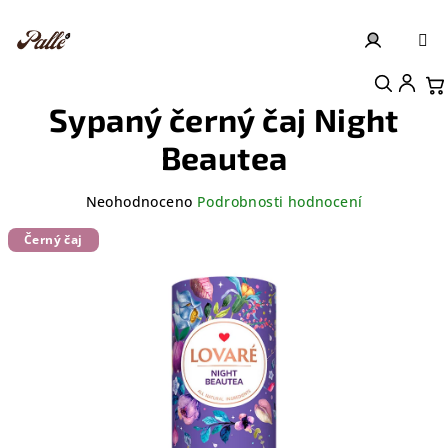
Přejít
na
obsah
Přihlášení
Nákupní košík
Sypaný černý čaj Night
Beautea
Průměrné
Neohodnoceno
Podrobnosti hodnocení
hodnocení
produktu
Černý čaj
je
0,0
z
5
hvězdiček.