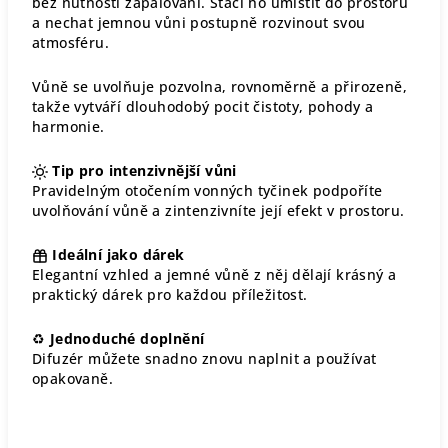
bez nutnosti zapalování. Stačí ho umístit do prostoru
a nechat jemnou vůni postupně rozvinout svou
atmosféru.
Vůně se uvolňuje pozvolna, rovnoměrně a přirozeně,
takže vytváří dlouhodobý pocit čistoty, pohody a
harmonie.
Tip pro intenzivnější vůni
Pravidelným otočením vonných tyčinek podpoříte
uvolňování vůně a zintenzivníte její efekt v prostoru.
Ideální jako dárek
Elegantní vzhled a jemné vůně z něj dělají krásný a
praktický dárek pro každou příležitost.
♻
Jednoduché doplnění
Difuzér můžete snadno znovu naplnit a používat
opakovaně.