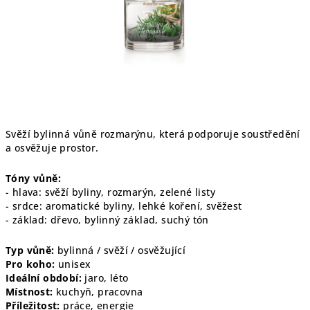
Svěží bylinná vůně rozmarýnu, která podporuje soustředění
a osvěžuje prostor.
Tóny vůně:
- hlava: svěží byliny, rozmarýn, zelené listy
- srdce: aromatické byliny, lehké koření, svěžest
- základ: dřevo, bylinný základ, suchý tón
Typ vůně:
bylinná / svěží / osvěžující
Pro koho:
unisex
Ideální období:
jaro, léto
Místnost:
kuchyň, pracovna
Příležitost:
práce, energie