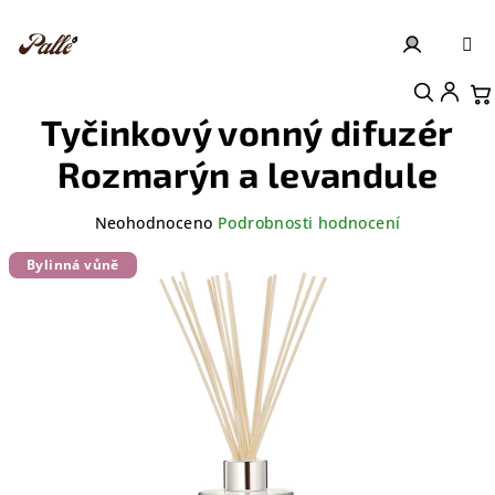
Přejít
na
obsah
Přihlášení
Nákupní košík
Tyčinkový vonný difuzér
Rozmarýn a levandule
Průměrné
Neohodnoceno
Podrobnosti hodnocení
hodnocení
produktu
Bylinná vůně
je
0,0
z
5
hvězdiček.