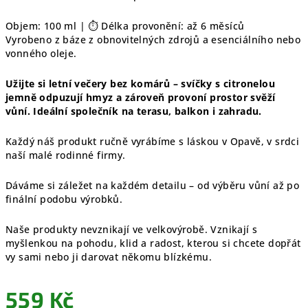
Objem: 100 ml | ⏱️ Délka provonění: až 6 měsíců
Vyrobeno z báze z obnovitelných zdrojů a esenciálního nebo
vonného oleje.
Užijte si letní večery bez komárů – svíčky s citronelou
jemně odpuzují hmyz a zároveň provoní prostor svěží
vůní. Ideální společník na terasu, balkon i zahradu.
Každý náš produkt ručně vyrábíme s láskou v Opavě, v srdci
naší malé rodinné firmy.
Dáváme si záležet na každém detailu – od výběru vůní až po
finální podobu výrobků.
Naše produkty nevznikají ve velkovýrobě. Vznikají s
myšlenkou na pohodu, klid a radost, kterou si chcete dopřát
vy sami nebo ji darovat někomu blízkému.
559 Kč