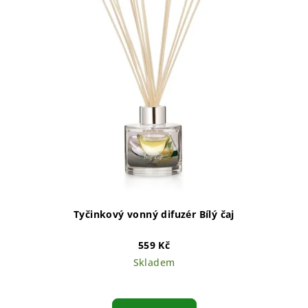
hvězdiček.
Tyčinkový vonný difuzér Bílý čaj
559 Kč
Skladem