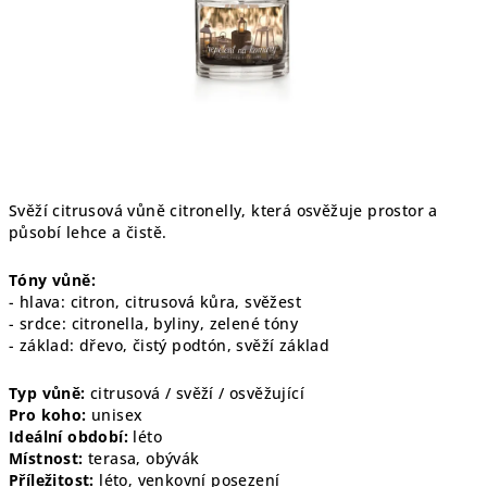
Svěží citrusová vůně citronelly, která osvěžuje prostor a
působí lehce a čistě.
Tóny vůně:
- hlava: citron, citrusová kůra, svěžest
- srdce: citronella, byliny, zelené tóny
- základ: dřevo, čistý podtón, svěží základ
Typ vůně:
citrusová / svěží / osvěžující
Pro koho:
unisex
Ideální období:
léto
Místnost:
terasa, obývák
Příležitost:
léto, venkovní posezení