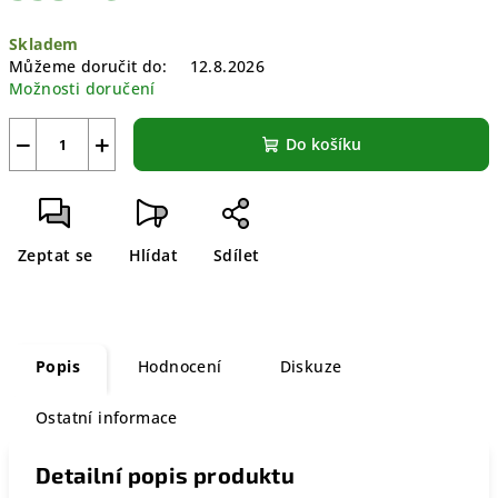
Měrná
Skladem
cena:
Můžeme doručit do:
12.8.2026
Možnosti doručení
−
+
Do košíku
Zeptat se
Hlídat
Sdílet
Popis
Hodnocení
Diskuze
Ostatní informace
Detailní popis produktu