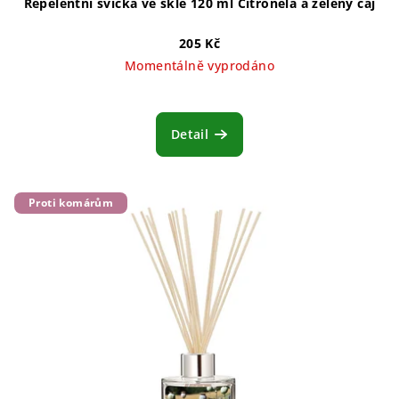
Repelentní svíčka ve skle 120 ml Citronela a zelený čaj
205 Kč
Momentálně vyprodáno
Detail
Proti komárům