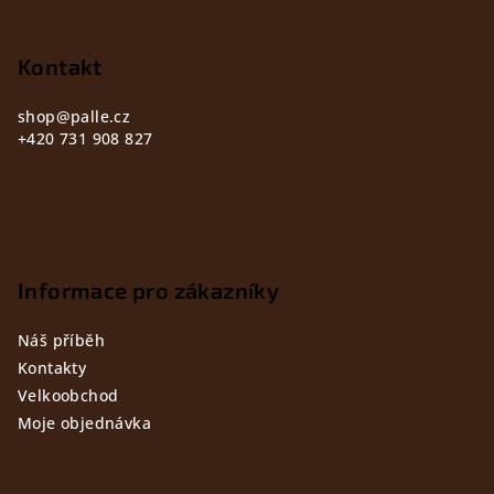
a
t
Kontakt
í
shop
@
palle.cz
+420 731 908 827
Informace pro zákazníky
Náš příběh
Kontakty
Velkoobchod
Moje objednávka