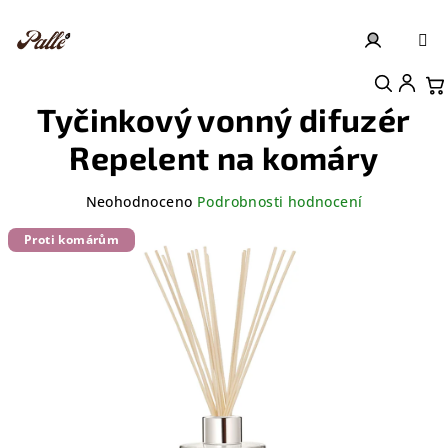
Přejít
na
obsah
Přihlášení
Nákupní košík
Tyčinkový vonný difuzér
Repelent na komáry
Průměrné
Neohodnoceno
Podrobnosti hodnocení
hodnocení
produktu
Proti komárům
je
0,0
z
5
hvězdiček.