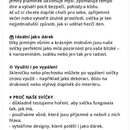
Jemný plamínek uklidňuje mysl, zpomaluje tempo
dne a vytváří pocit bezpečí, pohody a klidu.
Ať už si chcete dopřát chvíli pro sebe, zpříjemnit
večer nebo vytvořit útulné prostředí, svíčka je ten
nejjednodušší způsob, jak si udělat hezčí den.
Ideální jako dárek
Díky jemným vůním a krásným motivům jsou naše
svíčky perfektní jako milá pozornost pro vaše blízké –
k narozeninám, svátku nebo jen tak pro radost.
♻
Využití i po vypálení
Skleničku nebo plechovku můžete po vypálení svíčky
znovu využít – například jako dekoraci, dózu na
drobnosti nebo stylový doplněk do interiéru.
♥
PROČ NAŠE SVÍČKY
- důkladně testujeme hoření, aby svíčka fungovala
tak, jak má,
- používáme vůně, které jsou příjemné a nebolí z nich
hlava,
- vytváříme designy, které potěší i jako dárek,