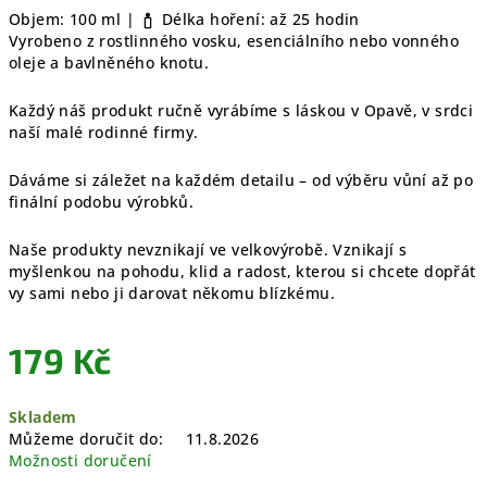
Objem: 100 ml |
Délka hoření: až 25 hodin
Vyrobeno z rostlinného vosku, esenciálního nebo vonného
oleje a bavlněného knotu.
Každý náš produkt ručně vyrábíme s láskou v Opavě, v srdci
naší malé rodinné firmy.
Dáváme si záležet na každém detailu – od výběru vůní až po
finální podobu výrobků.
Naše produkty nevznikají ve velkovýrobě. Vznikají s
myšlenkou na pohodu, klid a radost, kterou si chcete dopřát
vy sami nebo ji darovat někomu blízkému.
179 Kč
Měrná
Skladem
cena:
Můžeme doručit do:
11.8.2026
Možnosti doručení