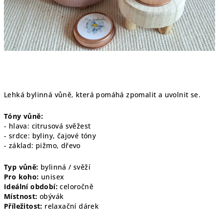
Lehká bylinná vůně, která pomáhá zpomalit a uvolnit se.
Tóny vůně:
- hlava: citrusová svěžest
- srdce: byliny, čajové tóny
- základ: pižmo, dřevo
Typ vůně:
bylinná / svěží
Pro koho:
unisex
Ideální období:
celoročně
Místnost:
obývák
Příležitost:
relaxační dárek