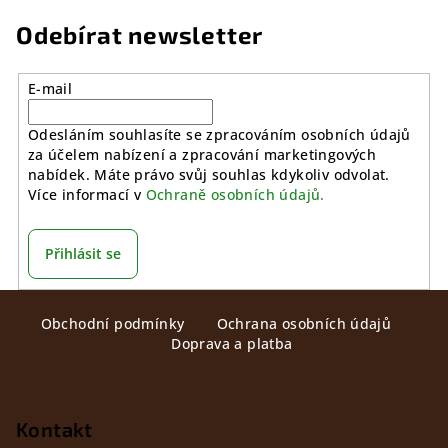
Odebírat newsletter
E-mail
Odesláním souhlasíte se zpracováním osobních údajů
za účelem nabízení a zpracování marketingových
nabídek. Máte právo svůj souhlas kdykoliv odvolat.
Více informací v
Ochraně osobních údajů.
Přihlásit se
Z
Obchodní podmínky
Ochrana osobních údajů
á
Doprava a platba
p
a
t
Kontakt
í