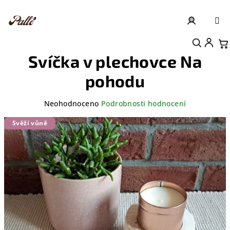
Přejít
na
obsah
Přihlášení
Nákupní košík
Svíčka v plechovce Na
pohodu
Průměrné
Neohodnoceno
Podrobnosti hodnocení
hodnocení
produktu
Svěží vůně
je
0,0
z
5
hvězdiček.