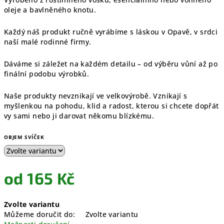
oleje a bavlněného knotu.
Každý náš produkt ručně vyrábíme s láskou v Opavě, v srdci
naší malé rodinné firmy.
Dáváme si záležet na každém detailu – od výběru vůní až po
finální podobu výrobků.
Naše produkty nevznikají ve velkovýrobě. Vznikají s
myšlenkou na pohodu, klid a radost, kterou si chcete dopřát
vy sami nebo ji darovat někomu blízkému.
OBJEM SVÍČEK
od
165 Kč
Měrná
Zvolte variantu
cena:
Můžeme doručit do:
Zvolte variantu