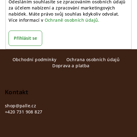
Odesláním souhlasíte se zpracováním osobních údajů
za účelem nabízení a zpracování marketingových
nabídek. Máte právo svůj souhlas kdykoliv odvolat.
Více informací v
Ochraně osobních údajů.
Přihlásit se
Z
Obchodní podmínky
Ochrana osobních údajů
á
Doprava a platba
p
a
t
Kontakt
í
shop
@
palle.cz
+420 731 908 827