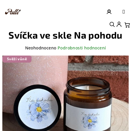
Přejít
na
obsah
Přihlášení
Nákupní košík
Svíčka ve skle Na pohodu
Průměrné
Neohodnoceno
Podrobnosti hodnocení
hodnocení
produktu
Svěží vůně
je
0,0
z
5
hvězdiček.