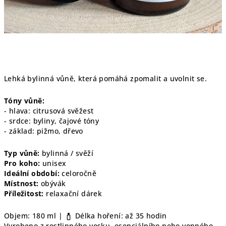
Lehká bylinná vůně, která pomáhá zpomalit a uvolnit se.
Tóny vůně:
- hlava: citrusová svěžest
- srdce: byliny, čajové tóny
- základ: pižmo, dřevo
Typ vůně:
bylinná / svěží
Pro koho:
unisex
Ideální období:
celoročně
Místnost:
obývák
Příležitost:
relaxační dárek
Objem: 180 ml |
Délka hoření: až 35 hodin
Vyrobeno z rostlinného vosku, esenciálního nebo vonného