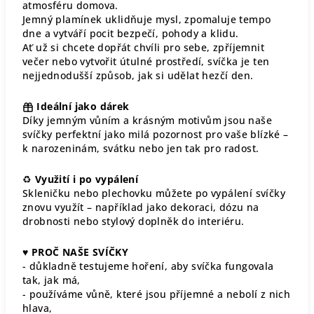
atmosféru domova.
Jemný plamínek uklidňuje mysl, zpomaluje tempo
dne a vytváří pocit bezpečí, pohody a klidu.
Ať už si chcete dopřát chvíli pro sebe, zpříjemnit
večer nebo vytvořit útulné prostředí, svíčka je ten
nejjednodušší způsob, jak si udělat hezčí den.
Ideální jako dárek
Díky jemným vůním a krásným motivům jsou naše
svíčky perfektní jako milá pozornost pro vaše blízké –
k narozeninám, svátku nebo jen tak pro radost.
♻
Využití i po vypálení
Skleničku nebo plechovku můžete po vypálení svíčky
znovu využít – například jako dekoraci, dózu na
drobnosti nebo stylový doplněk do interiéru.
♥
PROČ NAŠE SVÍČKY
- důkladně testujeme hoření, aby svíčka fungovala
tak, jak má,
- používáme vůně, které jsou příjemné a nebolí z nich
hlava,