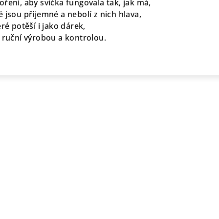
ření, aby svíčka fungovala tak, jak má,
 jsou příjemné a nebolí z nich hlava,
ré potěší i jako dárek,
í ruční výrobou a kontrolou.