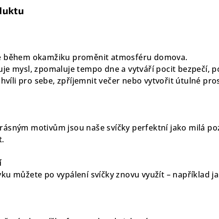
duktu
že během okamžiku proměnit atmosféru domova.
je mysl, zpomaluje tempo dne a vytváří pocit bezpečí, p
chvíli pro sebe, zpříjemnit večer nebo vytvořit útulné pros
ásným motivům jsou naše svíčky perfektní jako milá poz
t.
í
ku můžete po vypálení svíčky znovu využít – například j