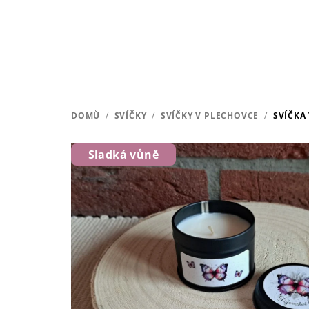
Přejít
na
obsah
DOMŮ
/
SVÍČKY
/
SVÍČKY V PLECHOVCE
/
SVÍČKA
Sladká vůně