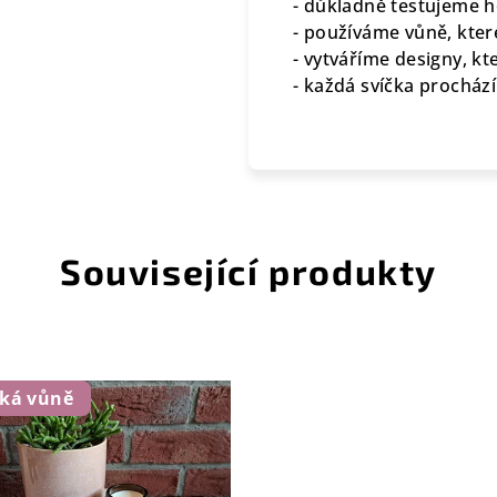
- důkladně testujeme ho
- používáme vůně, které
- vytváříme designy, kte
- každá svíčka procház
Související produkty
dká vůně