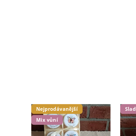
Nejprodávanější
Sla
Mix vůní