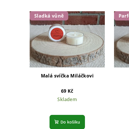
Sladká vůně
Par
Malá svíčka Miláčkovi
69 Kč
Skladem
Do košíku