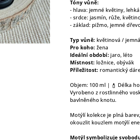
Tóny vůně:
5
- hlava: jemné květiny, lehk
hvězdiček.
- srdce: jasmín, růže, květi
- základ: pižmo, jemné dřev
Typ vůně:
květinová / jemná
Pro koho:
žena
Ideální období:
jaro, léto
Místnost:
ložnice, obývák
Příležitost:
romantický dáre
Objem: 100 ml |
Délka hoř
Vyrobeno z rostlinného vosk
bavlněného knotu.
Motýlí kolekce je plná barev
okouzlit kouzlem motýlí ene
Motýl symbolizuje svobodu