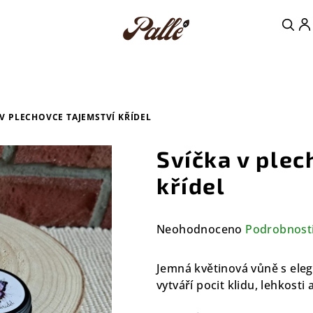
 V PLECHOVCE TAJEMSTVÍ KŘÍDEL
Svíčka v plec
křídel
Průměrné
Neohodnoceno
Podrobnost
hodnocení
produktu
Jemná květinová vůně s ele
je
vytváří pocit klidu, lehkosti
0,0
z