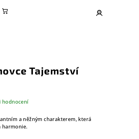
Nákupní košík
Přihlášení
hovce Tajemství
i hodnocení
gantním a něžným charakterem, která
 a harmonie.