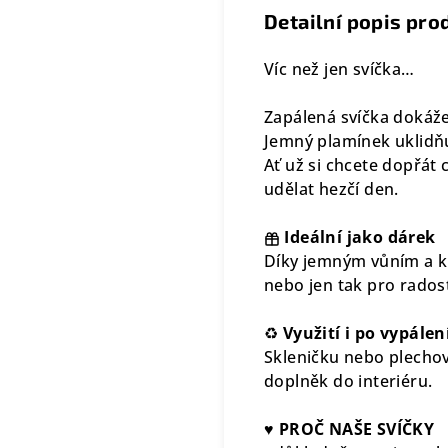
Detailní popis pro
Víc než jen svíčka…
Zapálená svíčka doká
Jemný plamínek uklidňu
Ať už si chcete dopřát 
udělat hezčí den.
Ideální jako dárek
Díky jemným vůním a kr
nebo jen tak pro rados
♻
Využití i po vypálen
Skleničku nebo plechov
doplněk do interiéru.
♥
PROČ NAŠE SVÍČKY