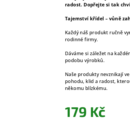
radost. Dopřejte si tak chv
Tajemství křídel – vůně za
Každý náš produkt ručně vyr
rodinné firmy.
Dáváme si záležet na každém
podobu výrobků.
Naše produkty nevznikají ve
pohodu, klid a radost, ktero
někomu blízkému.
179 Kč
Měrná