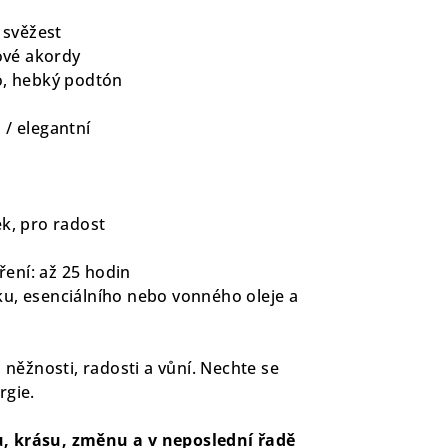
á svěžest
nové akordy
o, hebký podtón
 / elegantní
k, pro radost
ení: až 25 hodin
u, esenciálního nebo vonného oleje a
, něžnosti, radosti a vůní. Nechte se
rgie.
, krásu, změnu a v neposlední řadě