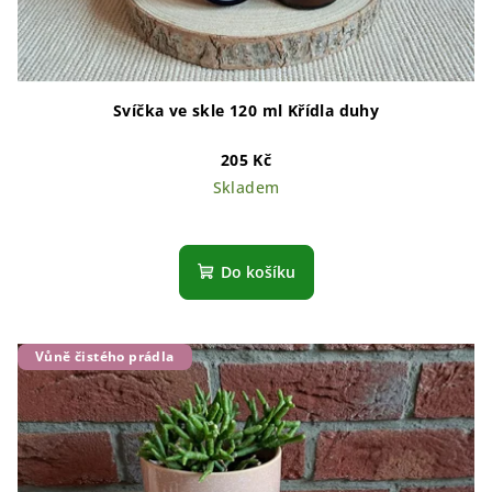
Svíčka ve skle 120 ml Křídla duhy
205 Kč
Skladem
Do košíku
Vůně čistého prádla