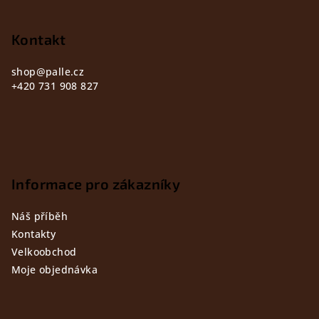
a
t
Kontakt
í
shop
@
palle.cz
+420 731 908 827
Informace pro zákazníky
Náš příběh
Kontakty
Velkoobchod
Moje objednávka