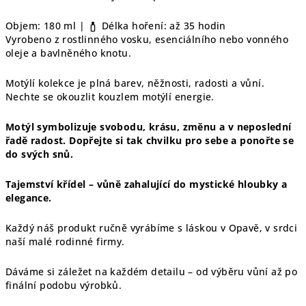
Objem: 180 ml |
Délka hoření: až 35 hodin
Vyrobeno z rostlinného vosku, esenciálního nebo vonného
oleje a bavlněného knotu.
Motýlí kolekce je plná barev, něžnosti, radosti a vůní.
Nechte se okouzlit kouzlem motýlí energie.
Motýl symbolizuje svobodu, krásu, změnu a v neposlední
řadě radost. Dopřejte si tak chvilku pro sebe a ponořte se
do svých snů.
Tajemství křídel – vůně zahalující do mystické hloubky a
elegance.
Každý náš produkt ručně vyrábíme s láskou v Opavě, v srdci
naší malé rodinné firmy.
Dáváme si záležet na každém detailu – od výběru vůní až po
finální podobu výrobků.