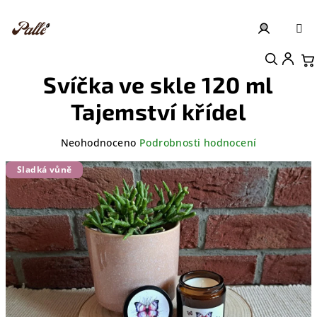
Přejít
na
obsah
Přihlášení
Nákupní košík
Svíčka ve skle 120 ml
Tajemství křídel
Průměrné
Neohodnoceno
Podrobnosti hodnocení
hodnocení
produktu
Sladká vůně
je
0,0
z
5
hvězdiček.