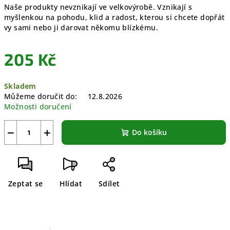
Naše produkty nevznikají ve velkovýrobě. Vznikají s
myšlenkou na pohodu, klid a radost, kterou si chcete dopřát
vy sami nebo ji darovat někomu blízkému.
205 Kč
Měrná
Skladem
cena:
Můžeme doručit do:
12.8.2026
Možnosti doručení
−
+
Do košíku
Zeptat se
Hlídat
Sdílet