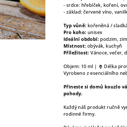
hvězdiček.
- srdce: hřebíček, koření, o
- základ: červené víno, vanil
Typ vůně:
kořeněná / sladká
Pro koho:
unisex
Ideální období:
podzim, zi
Místnost:
obývák, kuchyň
Příležitost:
Vánoce, večer, 
Objem: 10 ml |
Délka prov
Vyrobeno z esenciálního ne
Přineste si domů kouzlo vá
pohody.
Každý náš produkt ručně vyr
rodinné firmy.