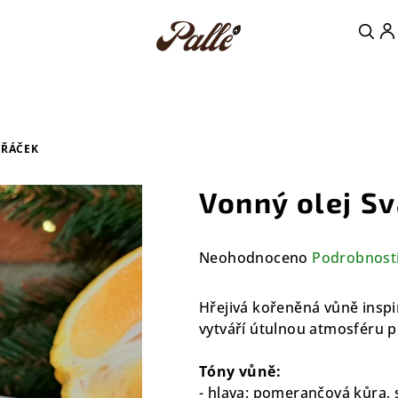
AŘÁČEK
Vonný olej S
Průměrné
Neohodnoceno
Podrobnost
hodnocení
produktu
Hřejivá kořeněná vůně insp
je
vytváří útulnou atmosféru 
0,0
z
Tóny vůně:
5
- hlava: pomerančová kůra, s