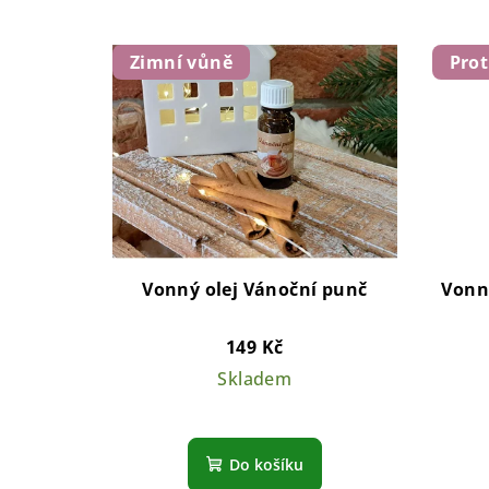
Zimní vůně
Pro
Vonný olej Vánoční punč
Vonný
149 Kč
Skladem
Do košíku