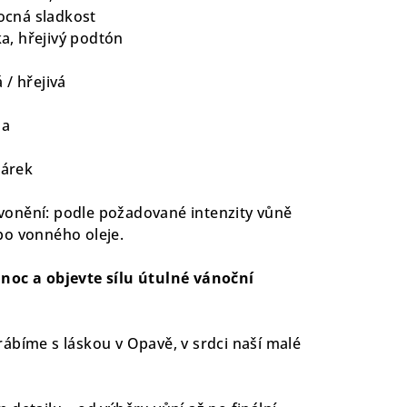
vocná sladkost
ka, hřejivý podtón
 / hřejivá
ma
dárek
onění: podle požadované intenzity vůně
bo vonného oleje.
noc a objevte sílu útulné vánoční
ábíme s láskou v Opavě, v srdci naší malé