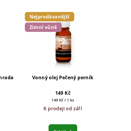
Nejprodávanější
Zimní vůně
ahrada
Vonný olej Pečený perník
149 Kč
Měrná
149 Kč / 1 ks
cena:
K prodeji od září