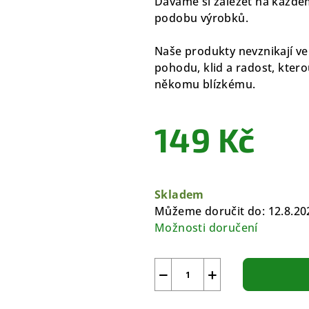
Dáváme si záležet na každém
podobu výrobků.
Naše produkty nevznikají ve
pohodu, klid a radost, ktero
někomu blízkému.
149 Kč
Měrná
cena:
Skladem
Můžeme doručit do:
12.8.20
Možnosti doručení
−
+