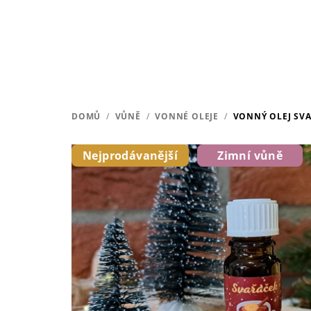
Přejít
na
obsah
DOMŮ
/
VŮNĚ
/
VONNÉ OLEJE
/
VONNÝ OLEJ SV
Nejprodávanější
Zimní vůně