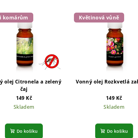
ti komárům
Květinová vůně
 olej Citronela a zelený
Vonný olej Rozkvetlá z
čaj
149 Kč
149 Kč
Skladem
Skladem
Do košíku
Do košíku