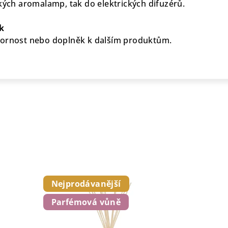
ckých aromalamp, tak do elektrických difuzérů.
ek
zornost nebo doplněk k dalším produktům.
Nejprodávanější
Parfémová vůně