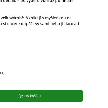
 detailu – od výběru vůní až po finální
 velkovýrobě. Vznikají s myšlenkou na
u si chcete dopřát vy sami nebo ji darovat
26
Do košíku