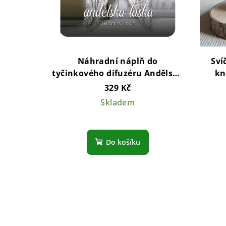
Náhradní náplň do
Sví
tyčinkového difuzéru Andělská
kn
láska
329 Kč
Skladem
Do košíku