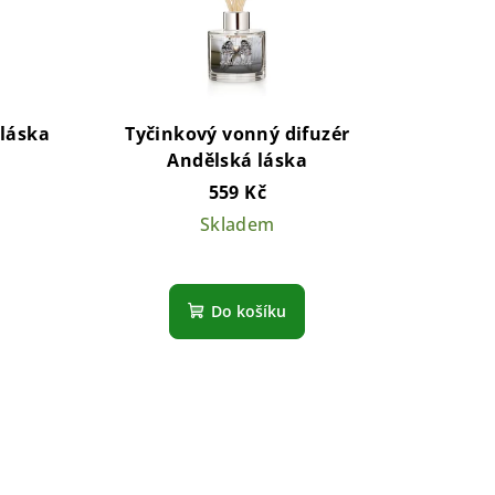
 láska
Tyčinkový vonný difuzér
Andělská láska
559 Kč
Skladem
é
Průměrné
í
hodnocení
Do košíku
produktu
je
5,0
z
5
.
hvězdiček.