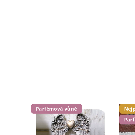
Parfémová vůně
Nej
Par