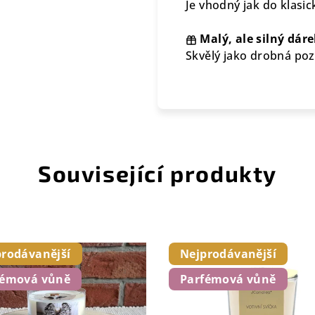
Je vhodný jak do klasi
Malý, ale silný dár
Skvělý jako drobná po
Související produkty
prodávanější
Nejprodávanější
fémová vůně
Parfémová vůně