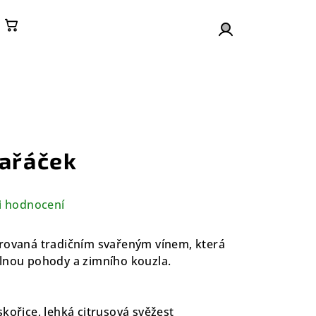
Nákupní košík
Přihlášení
vařáček
i hodnocení
irovaná tradičním svařeným vínem, která
plnou pohody a zimního kouzla.
kořice, lehká citrusová svěžest