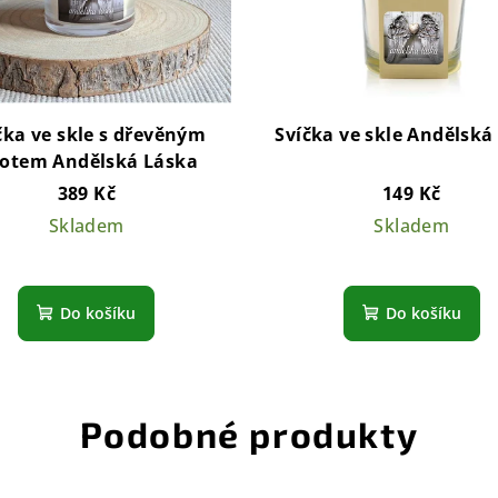
čka ve skle s dřevěným
Svíčka ve skle Andělská
otem Andělská Láska
389 Kč
149 Kč
Skladem
Skladem
Průměrné
Průměrn
hodnocení
hodnocen
Do košíku
Do košíku
produktu
produktu
je
je
5,0
5,0
z
z
Podobné produkty
5
5
hvězdiček.
hvězdiček