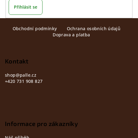
Přihlásit se
Z
Obchodní podmínky
Ochrana osobních údajů
á
Doprava a platba
p
a
t
Kontakt
í
shop
@
palle.cz
+420 731 908 827
Informace pro zákazníky
Náš příběh