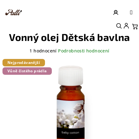
Přejít
na
obsah
Přihlášení
Nákupní košík
Vonný olej Dětská bavlna
Průměrné
1 hodnocení
Podrobnosti hodnocení
hodnocení
produktu
Nejprodávanější
je
Vůně čistého prádla
5,0
z
5
hvězdiček.