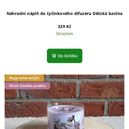
Náhradní náplň do tyčinkového difuzéru Dětská bavlna
329 Kč
Skladem
Do košíku
Nejprodávanější
Vůně čistého prádla