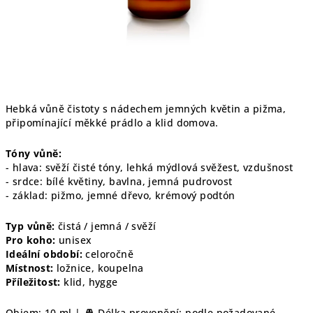
Hebká vůně čistoty s nádechem jemných květin a pižma,
připomínající měkké prádlo a klid domova.
Tóny vůně:
- hlava: svěží čisté tóny, lehká mýdlová svěžest, vzdušnost
- srdce: bílé květiny, bavlna, jemná pudrovost
- základ: pižmo, jemné dřevo, krémový podtón
Typ vůně:
čistá / jemná / svěží
Pro koho:
unisex
Ideální období:
celoročně
Místnost:
ložnice, koupelna
Příležitost:
klid, hygge
Objem: 10 ml |
Délka provonění: podle požadované