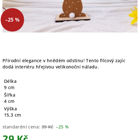
–25 %
Přírodní elegance v hnědém odstínu! Tento filcový zajíc
dodá interiéru hřejivou velikonoční náladu.
Délka
9 cm
Šířka
4 cm
Výška
15,3 cm
standardní cena:
39 Kč
–25 %
29 Kč