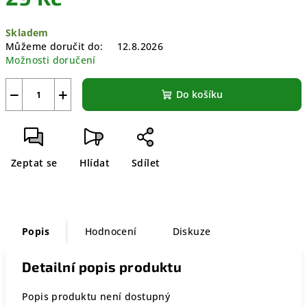
Měrná
Skladem
cena:
Můžeme doručit do:
12.8.2026
Možnosti doručení
−
+
Do košíku
Zeptat se
Hlídat
Sdílet
Popis
Hodnocení
Diskuze
Detailní popis produktu
Popis produktu není dostupný