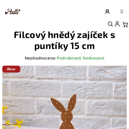
Přejít
na
obsah
Přihlášení
Nákupní košík
Filcový hnědý zajíček s
puntíky 15 cm
Průměrné
Neohodnoceno
Podrobnosti hodnocení
hodnocení
produktu
Akce
je
0,0
z
5
hvězdiček.