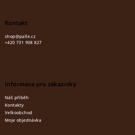
p
a
t
Kontakt
í
shop
@
palle.cz
+420 731 908 827
Informace pro zákazníky
Náš příběh
Kontakty
Velkoobchod
Moje objednávka