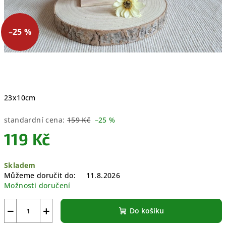
–25 %
23x10cm
standardní cena:
159 Kč
–25 %
119 Kč
Měrná
Skladem
cena:
Můžeme doručit do:
11.8.2026
Možnosti doručení
−
+
Do košíku