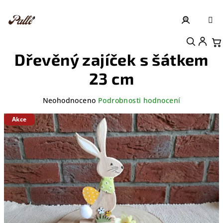
Přejít
na
obsah
Přihlášení
Nákupní košík
Dřevěný zajíček s šátkem
23 cm
Průměrné
Neohodnoceno
Podrobnosti hodnocení
hodnocení
produktu
Akce
je
0,0
z
5
hvězdiček.