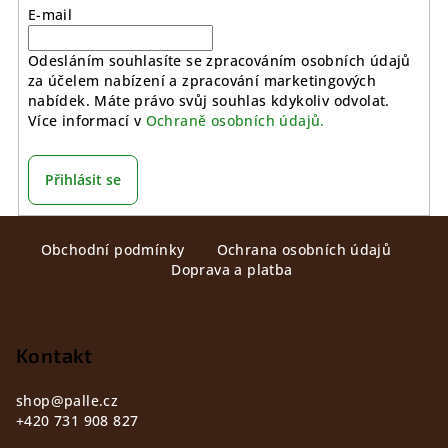
E-mail
Odesláním souhlasíte se zpracováním osobních údajů
za účelem nabízení a zpracování marketingových
nabídek. Máte právo svůj souhlas kdykoliv odvolat.
Více informací v
Ochraně osobních údajů.
Přihlásit se
Z
Obchodní podmínky
Ochrana osobních údajů
á
Doprava a platba
p
a
t
Kontakt
í
shop
@
palle.cz
+420 731 908 827