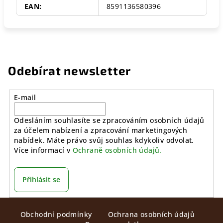
EAN
:
8591136580396
Odebírat newsletter
E-mail
Odesláním souhlasíte se zpracováním osobních údajů
za účelem nabízení a zpracování marketingových
nabídek. Máte právo svůj souhlas kdykoliv odvolat.
Více informací v
Ochraně osobních údajů.
Přihlásit se
Z
Obchodní podmínky
Ochrana osobních údajů
á