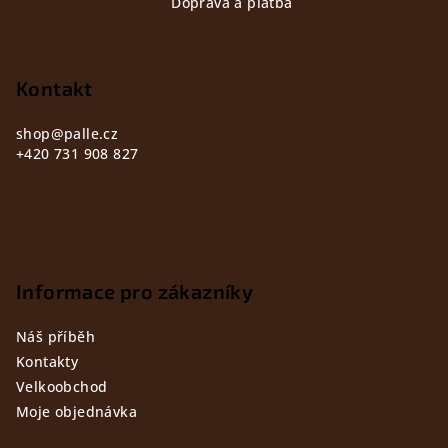
Doprava a platba
p
a
t
Kontakt
í
shop
@
palle.cz
+420 731 908 827
Informace pro zákazníky
Náš příběh
Kontakty
Velkoobchod
Moje objednávka