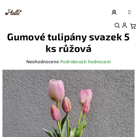
Přejít
na
obsah
Přihlášení
Nákupní košík
Gumové tulipány svazek 5
ks růžová
Průměrné
Neohodnoceno
Podrobnosti hodnocení
hodnocení
produktu
je
0,0
z
5
hvězdiček.