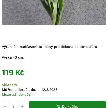
Výrazné a nadčasové tulipány pro dokonalou atmosféru.
Výška 43 cm.
119 Kč
Měrná
Skladem
cena:
Můžeme doručit do:
12.8.2026
Možnosti doručení
−
+
Do košíku