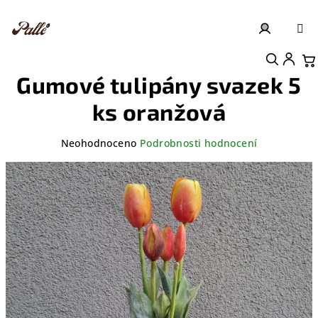
Přejít
na
obsah
Přihlášení
Nákupní košík
Gumové tulipány svazek 5
ks oranžová
Průměrné
Neohodnoceno
Podrobnosti hodnocení
hodnocení
produktu
je
0,0
z
5
hvězdiček.