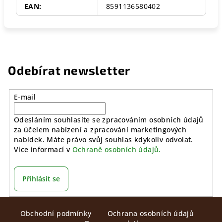
EAN
:
8591136580402
Odebírat newsletter
E-mail
Odesláním souhlasíte se zpracováním osobních údajů
za účelem nabízení a zpracování marketingových
nabídek. Máte právo svůj souhlas kdykoliv odvolat.
Více informací v
Ochraně osobních údajů.
Přihlásit se
Z
Obchodní podmínky
Ochrana osobních údajů
á