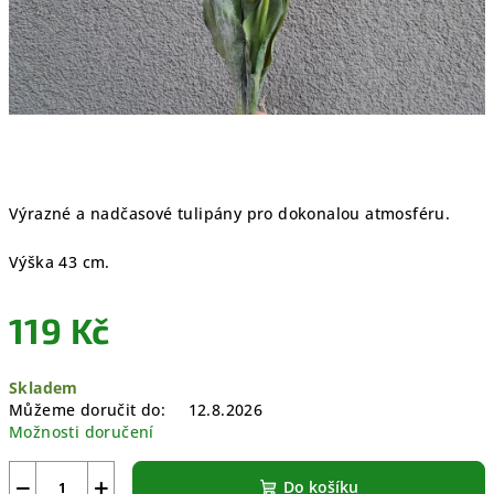
Výrazné a nadčasové tulipány pro dokonalou atmosféru.
Výška 43 cm.
119 Kč
Měrná
Skladem
cena:
Můžeme doručit do:
12.8.2026
Možnosti doručení
−
+
Do košíku