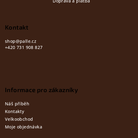
Doprava a platba
p
a
t
Kontakt
í
shop
@
palle.cz
+420 731 908 827
Informace pro zákazníky
Náš příběh
Kontakty
Velkoobchod
Moje objednávka