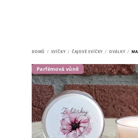
Přejít
na
obsah
DOMŮ
/
SVÍČKY
/
ČAJOVÉ SVÍČKY
/
OVÁLKY
/
MA
Parfémová vůně