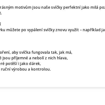
ásným motivům jsou naše svíčky perfektní jako milá poz
t.
í
ku můžete po vypálení svíčky znovu využít – například j
ření, aby svíčka fungovala tak, jak má,
 jsou příjemné a nebolí z nich hlava,
ré potěší i jako dárek,
í ruční výrobou a kontrolou.