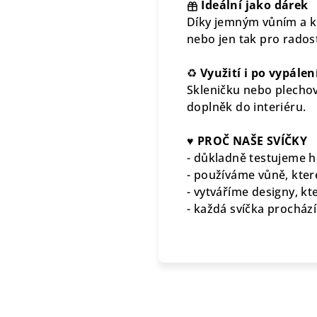
Ideální jako dárek
Díky jemným vůním a kr
nebo jen tak pro rados
♻
Využití i po vypálen
Skleničku nebo plechov
doplněk do interiéru.
♥
PROČ NAŠE SVÍČKY
- důkladně testujeme ho
- používáme vůně, které
- vytváříme designy, kte
- každá svíčka procház