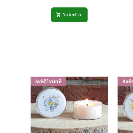
Do košíku
Svěží vůně
Kvě