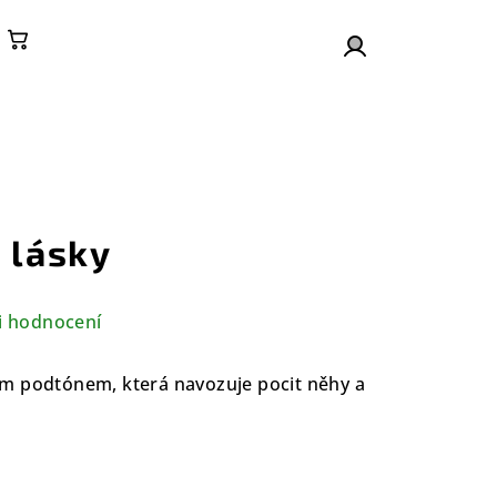
Nákupní košík
Přihlášení
 lásky
i hodnocení
m podtónem, která navozuje pocit něhy a