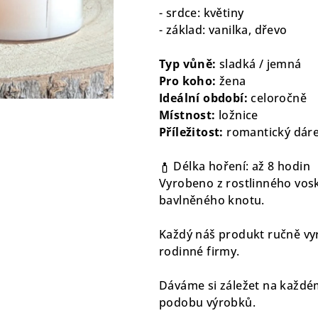
hvězdiček.
- srdce: květiny
- základ: vanilka, dřevo
Typ vůně:
sladká / jemná
Pro koho:
žena
Ideální období:
celoročně
Místnost:
ložnice
Příležitost:
romantický dár
Délka hoření: až 8 hodin
Vyrobeno z rostlinného vosk
bavlněného knotu.
Každý náš produkt ručně vyr
rodinné firmy.
Dáváme si záležet na každém
podobu výrobků.