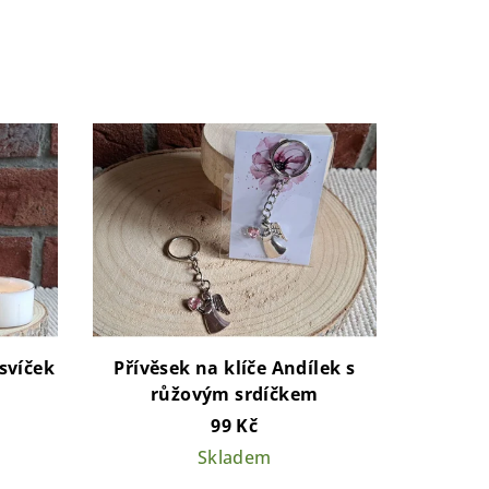
svíček
Přívěsek na klíče Andílek s
růžovým srdíčkem
99 Kč
Skladem