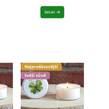
Detail
Nejprodávanější
Svěží vůně