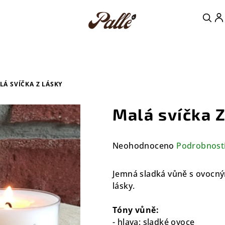
LÁ SVÍČKA Z LÁSKY
Malá svíčka Z
Průměrné
Neohodnoceno
Podrobnost
hodnocení
produktu
Jemná sladká vůně s ovocný
je
lásky.
0,0
z
Tóny vůně:
5
- hlava: sladké ovoce