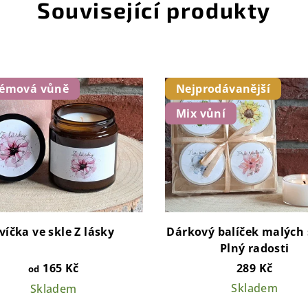
Související produkty
fémová vůně
Nejprodávanější
Mix vůní
víčka ve skle Z lásky
Dárkový balíček malých 
Plný radosti
165 Kč
289 Kč
od
Skladem
Skladem