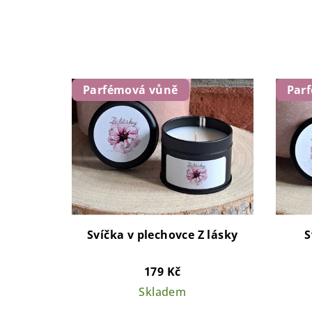
Parfémová vůně
Par
Svíčka v plechovce Z lásky
S
179 Kč
Skladem