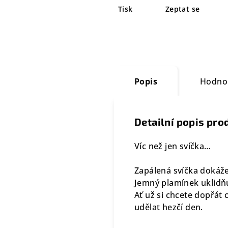
Tisk
Zeptat se
Popis
Hodno
Detailní popis pro
Víc než jen svíčka…
Zapálená svíčka doká
Jemný plamínek uklidňu
Ať už si chcete dopřát 
udělat hezčí den.