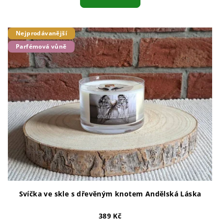
Nejprodávanější
Parfémová vůně
Svíčka ve skle s dřevěným knotem Andělská Láska
389 Kč