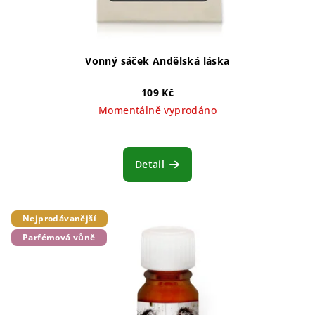
Vonný sáček Andělská láska
109 Kč
Momentálně vyprodáno
Průměrné
hodnocení
produktu
Detail
je
5,0
z
5
Nejprodávanější
hvězdiček.
Parfémová vůně