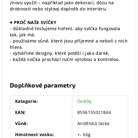
znovu využít – například jako dekoraci, dózu na
drobnosti nebo stylový doplněk do interiéru.
♥
PROČ NAŠE SVÍČKY
- důkladně testujeme hoření, aby svíčka fungovala
tak, jak má,
- používáme vůně, které jsou příjemné a nebolí z nich
hlava,
- vytváříme designy, které potěší i jako dárek,
- každá svíčka prochází ruční výrobou a kontrolou.
Doplňkové parametry
Kategorie
:
Oválky
EAN
:
8596155021844
Vůně
:
Andělská láska
Hmotnost vosku
:
+- 66g