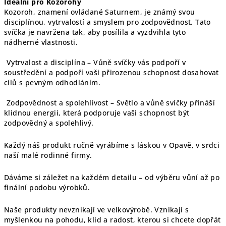
Ideální pro Kozorohy
Kozoroh, znamení ovládané Saturnem, je známý svou
disciplínou, vytrvalostí a smyslem pro zodpovědnost. Tato
svíčka je navržena tak, aby posílila a vyzdvihla tyto
nádherné vlastnosti.
️ Vytrvalost a disciplína – Vůně svíčky vás podpoří v
soustředění a podpoří vaši přirozenou schopnost dosahovat
cílů s pevným odhodláním.
️ Zodpovědnost a spolehlivost – Světlo a vůně svíčky přináší
klidnou energii, která podporuje vaši schopnost být
zodpovědný a spolehlivý.
Každý náš produkt ručně vyrábíme s láskou v Opavě, v srdci
naší malé rodinné firmy.
Dáváme si záležet na každém detailu – od výběru vůní až po
finální podobu výrobků.
Naše produkty nevznikají ve velkovýrobě. Vznikají s
myšlenkou na pohodu, klid a radost, kterou si chcete dopřát