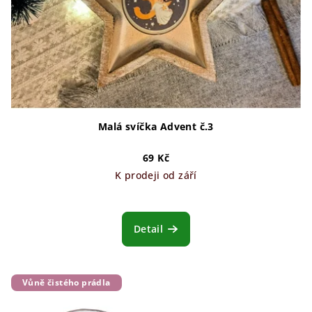
Malá svíčka Advent č.3
69 Kč
K prodeji od září
Detail
Vůně čistého prádla