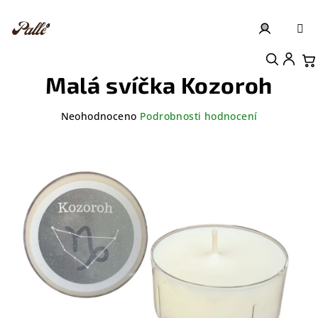
Přejít
na
obsah
Přihlášení
Nákupní košík
Malá svíčka Kozoroh
Průměrné
Neohodnoceno
Podrobnosti hodnocení
hodnocení
produktu
je
0,0
z
5
hvězdiček.