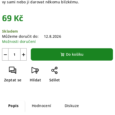
vy sami nebo ji darovat někomu blízkému.
69 Kč
Měrná
Skladem
cena:
Můžeme doručit do:
12.8.2026
Možnosti doručení
−
+
Do košíku
Zeptat se
Hlídat
Sdílet
Popis
Hodnocení
Diskuze