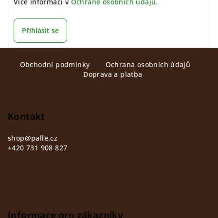
Více informací v
Ochraně osobních údajů.
Přihlásit se
Z
Obchodní podmínky
Ochrana osobních údajů
á
Doprava a platba
p
a
t
Kontakt
í
shop
@
palle.cz
+420 731 908 827
Informace pro zákazníky