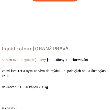
liquid colour | ORANŽ PRAVÁ
solventové (rozpustné) barvy
jsou určeny k probarvování
velmi kvalitní a syté barvivo do
mýdel, koupelových soli a šumivých
koulí
dávkování: 10-20 kapek / 1 kg.
MNOŽSTVÍ