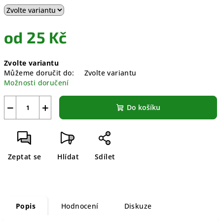
od
25 Kč
Měrná
Zvolte variantu
cena:
Můžeme doručit do:
Zvolte variantu
Možnosti doručení
−
+
Do košíku
Zeptat se
Hlídat
Sdílet
Popis
Hodnocení
Diskuze