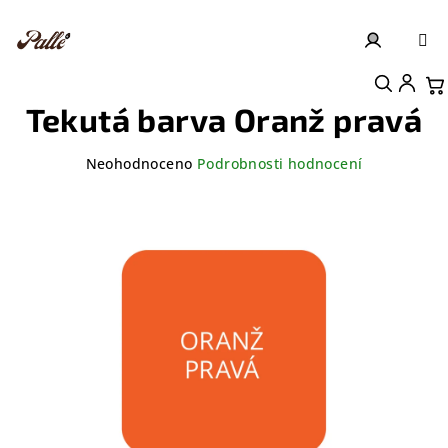
Přejít
na
obsah
Přihlášení
Nákupní košík
Tekutá barva Oranž pravá
Průměrné
Neohodnoceno
Podrobnosti hodnocení
hodnocení
produktu
je
0,0
z
5
hvězdiček.