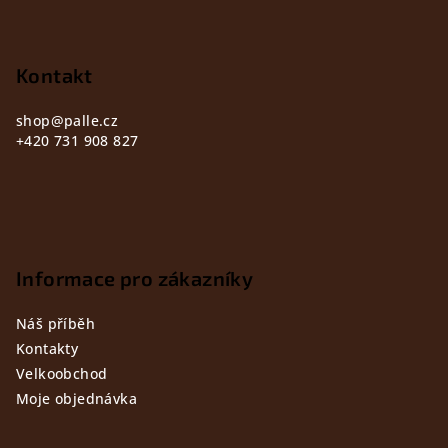
p
a
t
Kontakt
í
shop
@
palle.cz
+420 731 908 827
Informace pro zákazníky
Náš příběh
Kontakty
Velkoobchod
Moje objednávka