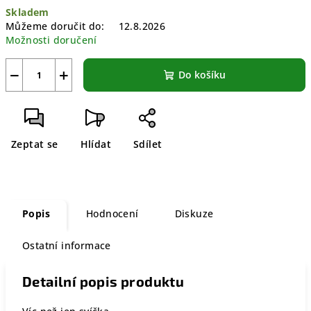
Měrná
Skladem
cena:
Můžeme doručit do:
12.8.2026
Možnosti doručení
−
+
Do košíku
Zeptat se
Hlídat
Sdílet
Popis
Hodnocení
Diskuze
Ostatní informace
Detailní popis produktu