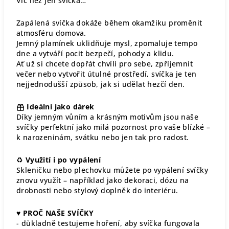
Víc než jen svíčka…
Zapálená svíčka dokáže během okamžiku proměnit
atmosféru domova.
Jemný plamínek uklidňuje mysl, zpomaluje tempo
dne a vytváří pocit bezpečí, pohody a klidu.
Ať už si chcete dopřát chvíli pro sebe, zpříjemnit
večer nebo vytvořit útulné prostředí, svíčka je ten
nejjednodušší způsob, jak si udělat hezčí den.
Ideální jako dárek
Díky jemným vůním a krásným motivům jsou naše
svíčky perfektní jako milá pozornost pro vaše blízké –
k narozeninám, svátku nebo jen tak pro radost.
♻
Využití i po vypálení
Skleničku nebo plechovku můžete po vypálení svíčky
znovu využít – například jako dekoraci, dózu na
drobnosti nebo stylový doplněk do interiéru.
♥
PROČ NAŠE SVÍČKY
- důkladně testujeme hoření, aby svíčka fungovala