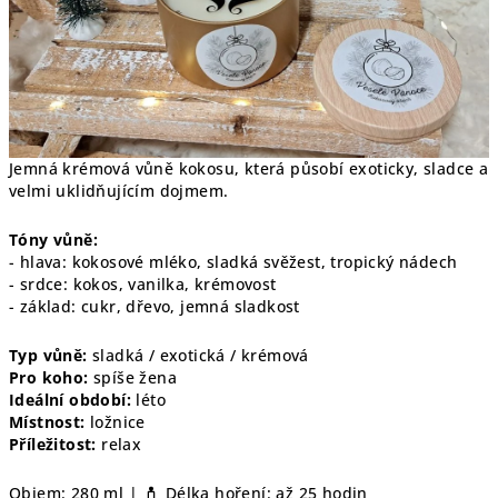
Jemná krémová vůně kokosu, která působí exoticky, sladce a
velmi uklidňujícím dojmem.
Tóny vůně:
- hlava: kokosové mléko, sladká svěžest, tropický nádech
- srdce: kokos, vanilka, krémovost
- základ: cukr, dřevo, jemná sladkost
Typ vůně:
sladká / exotická / krémová
Pro koho:
spíše žena
Ideální období:
léto
Místnost:
ložnice
Příležitost:
relax
Objem: 280 ml |
Délka hoření: až 25 hodin