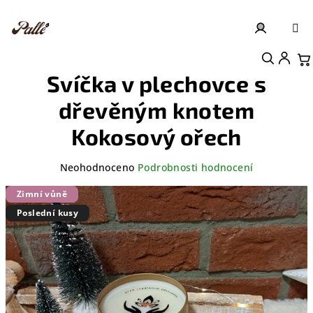
Přejít
na
obsah
Přihlášení
Nákupní košík
Svíčka v plechovce s
dřevěným knotem
Kokosový ořech
Průměrné
Neohodnoceno
Podrobnosti hodnocení
hodnocení
produktu
Zimní vůně
je
Poslední kusy
0,0
z
5
hvězdiček.