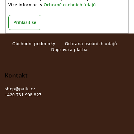
Více informací v
Ochraně osobních údajů.
Přihlásit se
Z
Obchodní podmínky
Ochrana osobních údajů
á
Doprava a platba
p
a
t
Kontakt
í
shop
@
palle.cz
+420 731 908 827