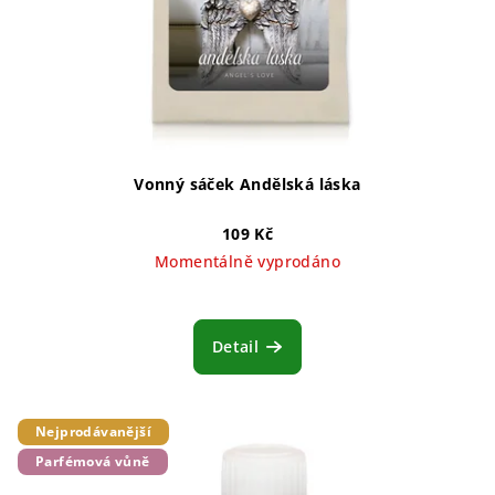
Vonný sáček Andělská láska
109 Kč
Momentálně vyprodáno
Průměrné
hodnocení
produktu
Detail
je
5,0
z
5
Nejprodávanější
hvězdiček.
Parfémová vůně