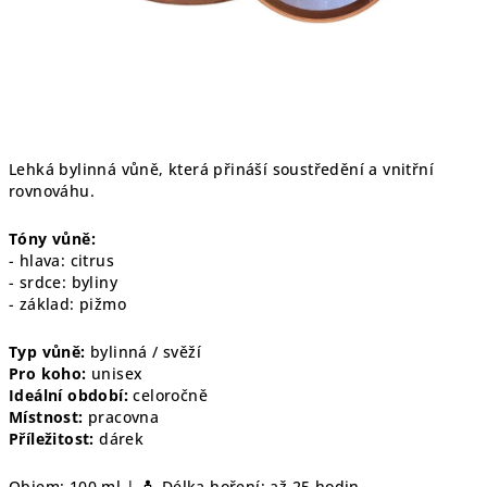
Lehká bylinná vůně, která přináší soustředění a vnitřní
rovnováhu.
Tóny vůně:
- hlava: citrus
- srdce: byliny
- základ: pižmo
Typ vůně:
bylinná / svěží
Pro koho:
unisex
Ideální období:
celoročně
Místnost:
pracovna
Příležitost:
dárek
Objem: 100 ml |
Délka hoření: až 25 hodin