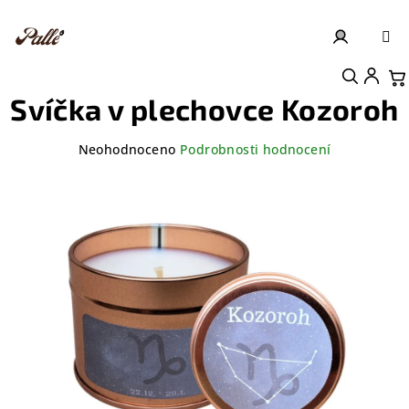
Přejít
na
obsah
Přihlášení
Nákupní košík
Svíčka v plechovce Kozoroh
Průměrné
Neohodnoceno
Podrobnosti hodnocení
hodnocení
produktu
je
0,0
z
5
hvězdiček.