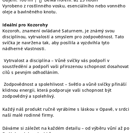
Vyrobeno z rostlinného vosku, esenciálního nebo vonného
oleje a bavlněného knotu.
Ideální pro Kozorohy
Kozoroh, znamení ovládané Saturnem, je známý svou
disciplínou, vytrvalostí a smyslem pro zodpovědnost. Tato
svíčka je navržena tak, aby posílila a vyzdvihla tyto
nádherné vlastnosti.
️ Vytrvalost a disciplína – Vůně svíčky vás podpoří v
soustředění a podpoří vaši přirozenou schopnost dosahovat
cílů s pevným odhodláním.
️ Zodpovědnost a spolehlivost – Světlo a vůně svíčky přináší
klidnou energii, která podporuje vaši schopnost být
zodpovědný a spolehlivý.
Každý náš produkt ručně vyrábíme s láskou v Opavě, v srdci
naší malé rodinné firmy.
Dáváme si záležet na každém detailu – od výběru vůní až po