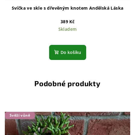
Svíčka ve skle s dřevěným knotem Andělská Láska
389 Kč
Skladem
Průměrné
hodnocení
produktu
Do košíku
je
5,0
z
5
hvězdiček.
Podobné produkty
Svěží vůně