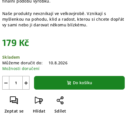
finální podobu výrobků.
Naše produkty nevznikají ve velkovýrobě. Vznikají s
myšlenkou na pohodu, klid a radost, kterou si chcete dopřát
vy sami nebo ji darovat někomu blízkému.
179 Kč
Měrná
Skladem
cena:
Můžeme doručit do:
10.8.2026
Možnosti doručení
−
+
Do košíku
Zeptat se
Hlídat
Sdílet