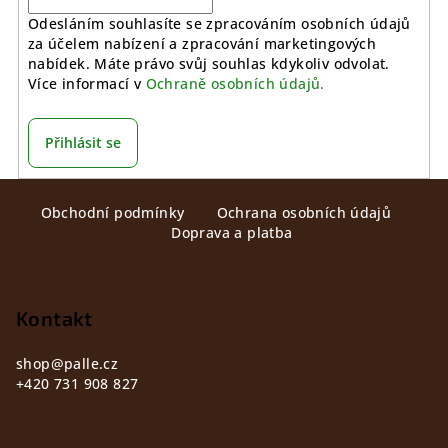
Odesláním souhlasíte se zpracováním osobních údajů
za účelem nabízení a zpracování marketingových
nabídek. Máte právo svůj souhlas kdykoliv odvolat.
Více informací v
Ochraně osobních údajů.
Přihlásit se
Z
Obchodní podmínky
Ochrana osobních údajů
á
Doprava a platba
p
a
t
Kontakt
í
shop
@
palle.cz
+420 731 908 827