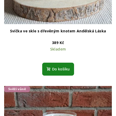
Svíčka ve skle s dřevěným knotem Andělská Láska
389 Kč
Skladem
Průměrné
hodnocení
produktu
Do košíku
je
5,0
z
5
Svěží vůně
hvězdiček.