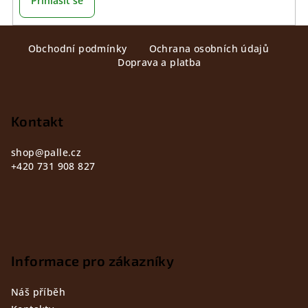
Přihlásit se
Z
Obchodní podmínky
Ochrana osobních údajů
á
Doprava a platba
p
a
t
Kontakt
í
shop
@
palle.cz
+420 731 908 827
Informace pro zákazníky
Náš příběh