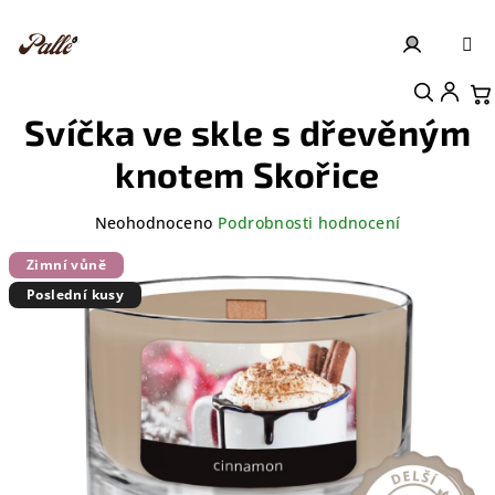
Přejít
na
obsah
Přihlášení
Nákupní košík
Svíčka ve skle s dřevěným
knotem Skořice
Průměrné
Neohodnoceno
Podrobnosti hodnocení
hodnocení
produktu
Zimní vůně
je
Poslední kusy
0,0
z
5
hvězdiček.