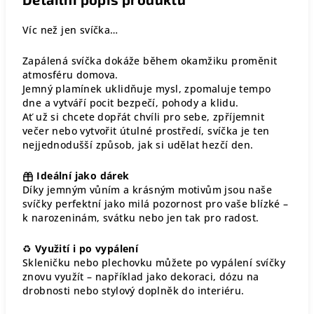
Víc než jen svíčka…
Zapálená svíčka dokáže během okamžiku proměnit
atmosféru domova.
Jemný plamínek uklidňuje mysl, zpomaluje tempo
dne a vytváří pocit bezpečí, pohody a klidu.
Ať už si chcete dopřát chvíli pro sebe, zpříjemnit
večer nebo vytvořit útulné prostředí, svíčka je ten
nejjednodušší způsob, jak si udělat hezčí den.
Ideální jako dárek
Díky jemným vůním a krásným motivům jsou naše
svíčky perfektní jako milá pozornost pro vaše blízké –
k narozeninám, svátku nebo jen tak pro radost.
♻
Využití i po vypálení
Skleničku nebo plechovku můžete po vypálení svíčky
znovu využít – například jako dekoraci, dózu na
drobnosti nebo stylový doplněk do interiéru.