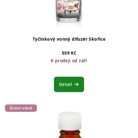
Tyčinkový vonný difuzér Skořice
559 Kč
K prodeji od září
Detail
Zimní vůně