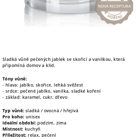
Sladká vůně pečených jablek se skořicí a vanilkou, která
připomíná domov a klid.
Tóny vůně:
- hlava: jablko, skořice, lehká svěžest
- srdce: pečené jablko, vanilka, sladké koření
- základ: karamel, cukr, dřevo
Typ vůně:
sladká / ovocná / hřejivá
Pro koho:
unisex
Ideální období:
podzim, zima
Místnost:
kuchyň
Příležitost:
relax, pečení