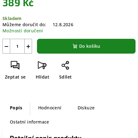
389 Kč
Měrná
Skladem
cena:
Můžeme doručit do:
12.8.2026
Možnosti doručení
−
+
Do košíku
Zeptat se
Hlídat
Sdílet
Popis
Hodnocení
Diskuze
Ostatní informace
Detailní popis produktu