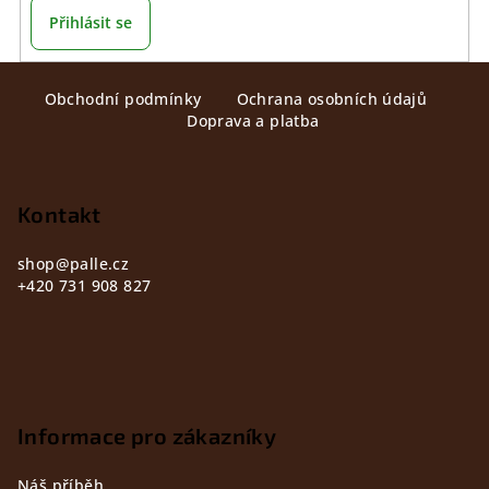
Přihlásit se
Z
Obchodní podmínky
Ochrana osobních údajů
á
Doprava a platba
p
a
t
Kontakt
í
shop
@
palle.cz
+420 731 908 827
Informace pro zákazníky
Náš příběh