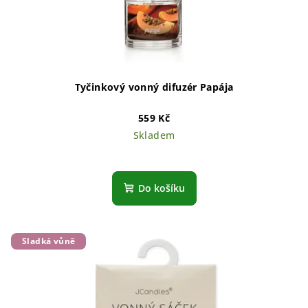
Tyčinkový vonný difuzér Papája
559 Kč
Skladem
Do košíku
Sladká vůně