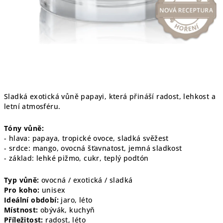
Sladká exotická vůně papayi, která přináší radost, lehkost a
letní atmosféru.
Tóny vůně:
- hlava: papaya, tropické ovoce, sladká svěžest
- srdce: mango, ovocná šťavnatost, jemná sladkost
- základ: lehké pižmo, cukr, teplý podtón
Typ vůně:
ovocná / exotická / sladká
Pro koho:
unisex
Ideální období:
jaro, léto
Místnost:
obývák, kuchyň
Příležitost:
radost, léto