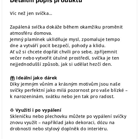
Víc než jen svíčka…
Zapálená svíčka dokáže během okamžiku proměnit
atmosféru domova.
Jemný plamínek uklidňuje mysl, zpomaluje tempo
dne a vytváří pocit bezpečí, pohody a klidu.
Ať už si chcete dopřát chvíli pro sebe, zpříjemnit
večer nebo vytvořit útulné prostředí, svíčka je ten
nejjednodušší způsob, jak si udělat hezčí den.
Ideální jako dárek
Díky jemným vůním a krásným motivům jsou naše
svíčky perfektní jako milá pozornost pro vaše blízké –
k narozeninám, svátku nebo jen tak pro radost.
♻
Využití i po vypálení
Skleničku nebo plechovku můžete po vypálení svíčky
znovu využít – například jako dekoraci, dózu na
drobnosti nebo stylový doplněk do interiéru.