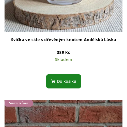
Svíčka ve skle s dřevěným knotem Andělská Láska
389 Kč
Skladem
Průměrné
hodnocení
produktu
Do košíku
je
5,0
z
5
Svěží vůně
hvězdiček.