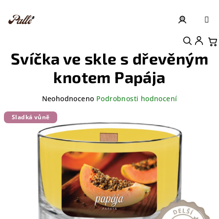
Přejít
na
obsah
Přihlášení
Nákupní košík
Svíčka ve skle s dřevěným
knotem Papája
Průměrné
Neohodnoceno
Podrobnosti hodnocení
hodnocení
produktu
Sladká vůně
je
0,0
z
5
hvězdiček.