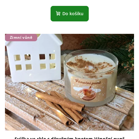
Do košíku
Zimní vůně
Svíčka ve skle s dřevěným knotem Vánoční punč