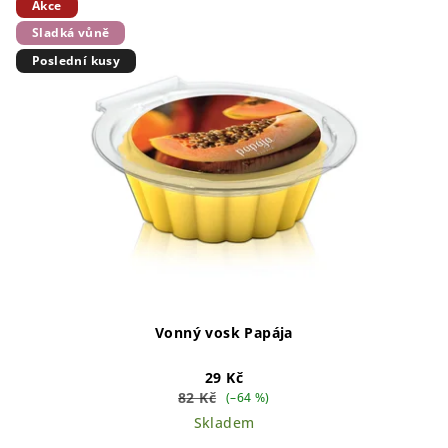
Akce
Sladká vůně
Poslední kusy
Vonný vosk Papája
29 Kč
82 Kč
(–64 %)
Skladem