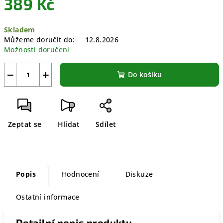
389 Kč
Měrná
Skladem
cena:
Můžeme doručit do:
12.8.2026
Možnosti doručení
−
+
Do košíku
Zeptat se
Hlídat
Sdílet
Popis
Hodnocení
Diskuze
Ostatní informace
Detailní popis produktu