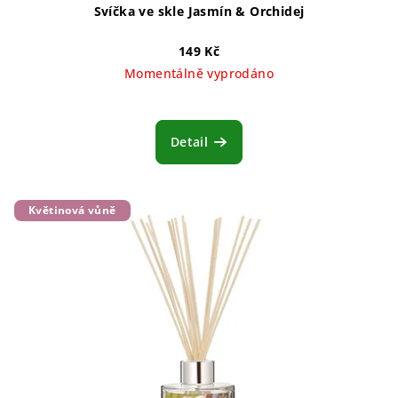
Svíčka ve skle Jasmín & Orchidej
149 Kč
Momentálně vyprodáno
Detail
Květinová vůně