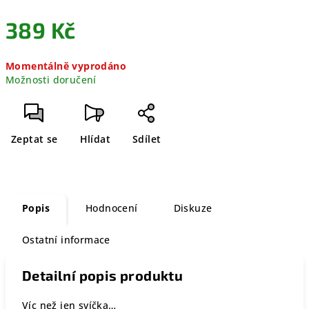
389 Kč
Měrná
Momentálně vyprodáno
cena:
Možnosti doručení
Zeptat se
Hlídat
Sdílet
Popis
Hodnocení
Diskuze
Ostatní informace
Detailní popis produktu
Víc než jen svíčka…