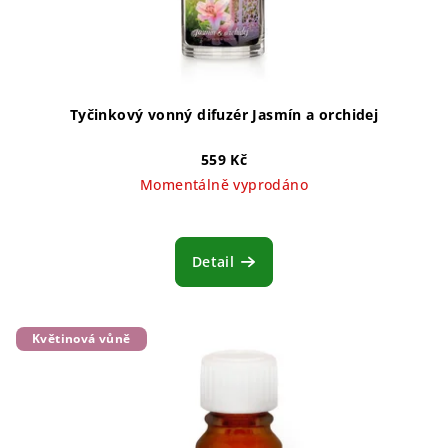
Tyčinkový vonný difuzér Jasmín a orchidej
559 Kč
Momentálně vyprodáno
Detail
Květinová vůně