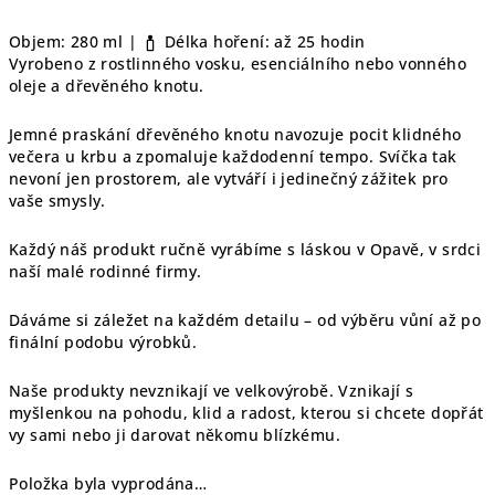
Objem: 280 ml |
Délka hoření: až 25 hodin
Vyrobeno z rostlinného vosku, esenciálního nebo vonného
oleje a dřevěného knotu.
Jemné praskání dřevěného knotu navozuje pocit klidného
večera u krbu a zpomaluje každodenní tempo. Svíčka tak
nevoní jen prostorem, ale vytváří i jedinečný zážitek pro
vaše smysly.
Každý náš produkt ručně vyrábíme s láskou v Opavě, v srdci
naší malé rodinné firmy.
Dáváme si záležet na každém detailu – od výběru vůní až po
finální podobu výrobků.
Naše produkty nevznikají ve velkovýrobě. Vznikají s
myšlenkou na pohodu, klid a radost, kterou si chcete dopřát
vy sami nebo ji darovat někomu blízkému.
Položka byla vyprodána…