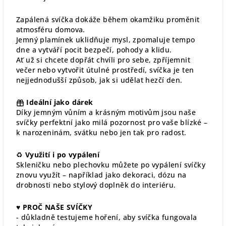
Zapálená svíčka dokáže během okamžiku proměnit
atmosféru domova.
Jemný plamínek uklidňuje mysl, zpomaluje tempo
dne a vytváří pocit bezpečí, pohody a klidu.
Ať už si chcete dopřát chvíli pro sebe, zpříjemnit
večer nebo vytvořit útulné prostředí, svíčka je ten
nejjednodušší způsob, jak si udělat hezčí den.
Ideální jako dárek
Díky jemným vůním a krásným motivům jsou naše
svíčky perfektní jako milá pozornost pro vaše blízké –
k narozeninám, svátku nebo jen tak pro radost.
♻
Využití i po vypálení
Skleničku nebo plechovku můžete po vypálení svíčky
znovu využít – například jako dekoraci, dózu na
drobnosti nebo stylový doplněk do interiéru.
♥
PROČ NAŠE SVÍČKY
- důkladně testujeme hoření, aby svíčka fungovala