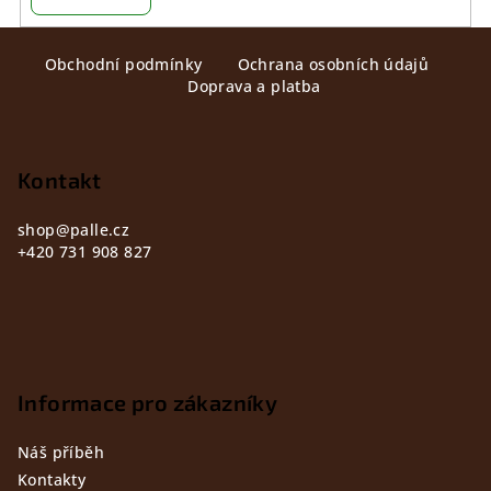
Z
Obchodní podmínky
Ochrana osobních údajů
á
Doprava a platba
p
a
t
Kontakt
í
shop
@
palle.cz
+420 731 908 827
Informace pro zákazníky
Náš příběh
Kontakty