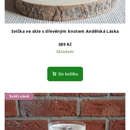
Svíčka ve skle s dřevěným knotem Andělská Láska
389 Kč
Skladem
Průměrné
hodnocení
produktu
Do košíku
je
5,0
z
5
Svěží vůně
hvězdiček.