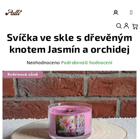
Přejít
na
obsah
Přihlášení
Nákupní košík
Svíčka ve skle s dřevěným
knotem Jasmín a orchidej
Průměrné
Neohodnoceno
Podrobnosti hodnocení
hodnocení
produktu
Květinová vůně
je
0,0
z
5
hvězdiček.