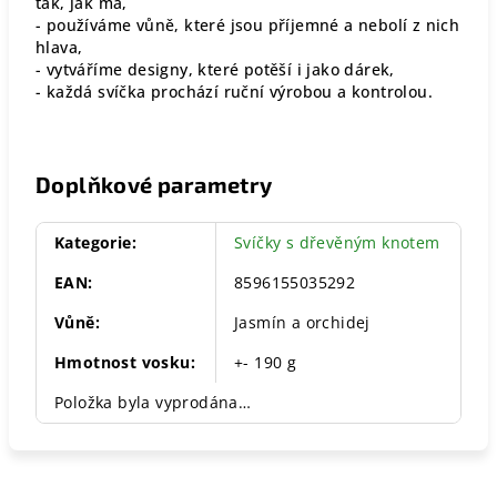
tak, jak má,
- používáme vůně, které jsou příjemné a nebolí z nich
hlava,
- vytváříme designy, které potěší i jako dárek,
- každá svíčka prochází ruční výrobou a kontrolou.
Doplňkové parametry
Kategorie
:
Svíčky s dřevěným knotem
EAN
:
8596155035292
Vůně
:
Jasmín a orchidej
Hmotnost vosku
:
+- 190 g
Položka byla vyprodána…