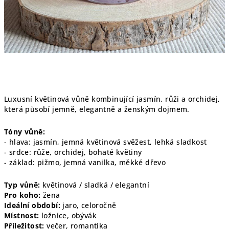
Luxusní květinová vůně kombinující jasmín, růži a orchidej,
která působí jemně, elegantně a ženským dojmem.
Tóny vůně:
- hlava: jasmín, jemná květinová svěžest, lehká sladkost
- srdce: růže, orchidej, bohaté květiny
- základ: pižmo, jemná vanilka, měkké dřevo
Typ vůně:
květinová / sladká / elegantní
Pro koho:
žena
Ideální období:
jaro, celoročně
Místnost:
ložnice, obývák
Příležitost:
večer, romantika