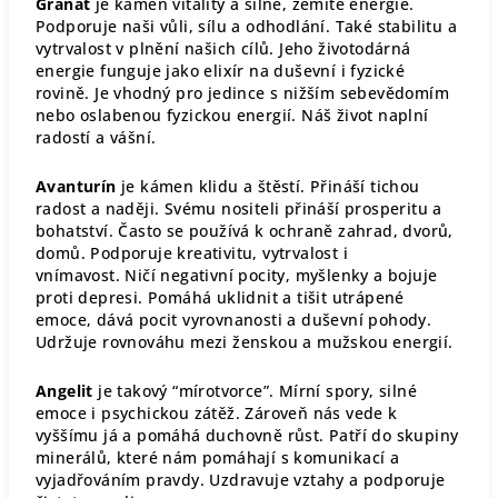
Granát
je kámen vitality a silné, zemité energie.
Podporuje naši vůli, sílu a odhodlání. Také stabilitu a
vytrvalost v plnění našich cílů. Jeho životodárná
energie funguje jako elixír na duševní i fyzické
rovině. Je vhodný pro jedince s nižším sebevědomím
nebo oslabenou fyzickou energií. Náš život naplní
radostí a vášní.
Avanturín
je kámen klidu a štěstí. Přináší tichou
radost a naději. Svému nositeli přináší prosperitu a
bohatství. Často se používá k ochraně zahrad, dvorů,
domů. Podporuje kreativitu, vytrvalost i
vnímavost. Ničí negativní pocity, myšlenky a bojuje
proti depresi. Pomáhá uklidnit a tišit utrápené
emoce, dává pocit vyrovnanosti a duševní pohody.
Udržuje rovnováhu mezi ženskou a mužskou energií.
Angelit
je takový “mírotvorce”. Mírní spory, silné
emoce i psychickou zátěž. Zároveň nás vede k
vyššímu já a pomáhá duchovně růst. Patří do skupiny
minerálů, které nám pomáhají s komunikací a
vyjadřováním pravdy. Uzdravuje vztahy a podporuje