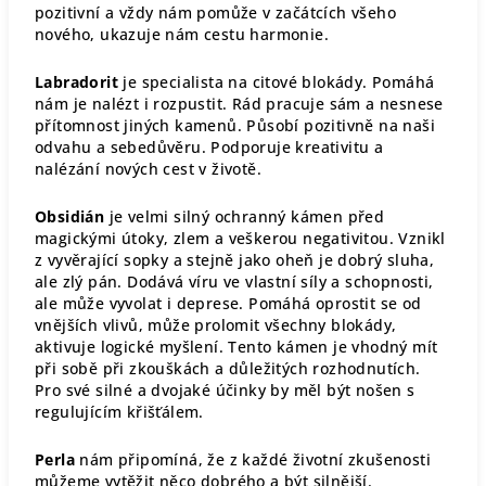
pozitivní a vždy nám pomůže v začátcích všeho
nového, ukazuje nám cestu harmonie.
Labradorit
je specialista na citové blokády. Pomáhá
nám je nalézt i rozpustit. Rád pracuje sám a nesnese
přítomnost jiných kamenů. Působí pozitivně na naši
odvahu a sebedůvěru. Podporuje kreativitu a
nalézání nových cest v životě.
Obsidián
je velmi silný ochranný kámen před
magickými útoky, zlem a veškerou negativitou. Vznikl
z vyvěrající sopky a stejně jako oheň je dobrý sluha,
ale zlý pán. Dodává víru ve vlastní síly a schopnosti,
ale může vyvolat i deprese. Pomáhá oprostit se od
vnějších vlivů, může prolomit všechny blokády,
aktivuje logické myšlení. Tento kámen je vhodný mít
při sobě při zkouškách a důležitých rozhodnutích.
Pro své silné a dvojaké účinky by měl být nošen s
regulujícím křišťálem.
Perla
nám připomíná, že z každé životní zkušenosti
můžeme vytěžit něco dobrého a být silnější.