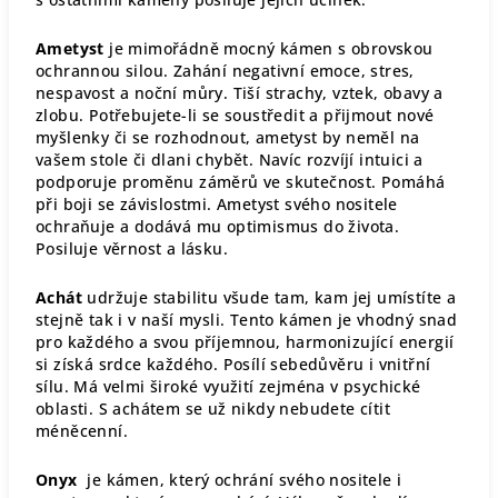
Ametyst
je mimořádně mocný kámen s obrovskou
ochrannou silou. Zahání negativní emoce, stres,
nespavost a noční můry. Tiší strachy, vztek, obavy a
zlobu. Potřebujete-li se soustředit a přijmout nové
myšlenky či se rozhodnout, ametyst by neměl na
vašem stole či dlani chybět. Navíc rozvíjí intuici a
podporuje proměnu záměrů ve skutečnost. Pomáhá
při boji se závislostmi. Ametyst svého nositele
ochraňuje a dodává mu optimismus do života.
Posiluje věrnost a lásku.
Achát
udržuje stabilitu všude tam, kam jej umístíte a
stejně tak i v naší mysli. Tento kámen je vhodný snad
pro každého a svou příjemnou, harmonizující energií
si získá srdce každého. Posílí sebedůvěru i vnitřní
sílu. Má velmi široké využití zejména v psychické
oblasti. S achátem se už nikdy nebudete cítit
méněcenní.
Onyx
je kámen, který ochrání svého nositele i