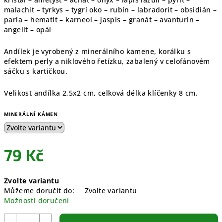
malachit – tyrkys – tygrí oko – rubín – labradorit – obsidián –
parla – hematit – karneol – jaspis – granát – avanturin –
angelit – opál
Andílek je vyrobený z minerálního kamene, korálku s
efektem perly a niklového řetízku, zabalený v celofánovém
sáčku s kartičkou.
Velikost andílka 2,5x2 cm, celková délka klíčenky 8 cm.
MINERÁLNÍ KÁMEN
79 Kč
Měrná
Zvolte variantu
cena:
Můžeme doručit do:
Zvolte variantu
Možnosti doručení