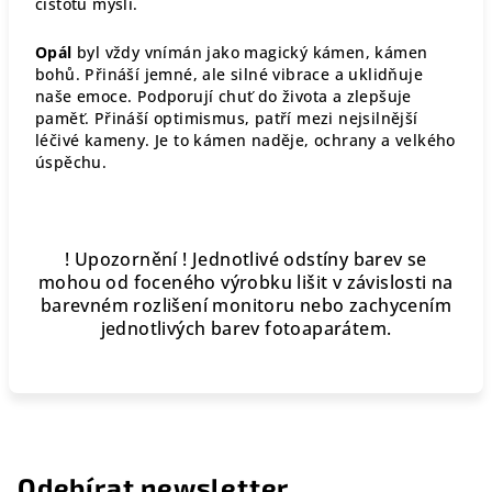
čistotu mysli.
Opál
byl vždy vnímán jako magický kámen, kámen
bohů. Přináší jemné, ale silné vibrace a uklidňuje
naše emoce. Podporují chuť do života a zlepšuje
paměť. Přináší optimismus, patří mezi nejsilnější
léčivé kameny. Je to kámen naděje, ochrany a velkého
úspěchu.
! Upozornění ! Jednotlivé odstíny barev se
mohou od foceného výrobku lišit v závislosti na
barevném rozlišení monitoru nebo zachycením
jednotlivých barev fotoaparátem.
Odebírat newsletter