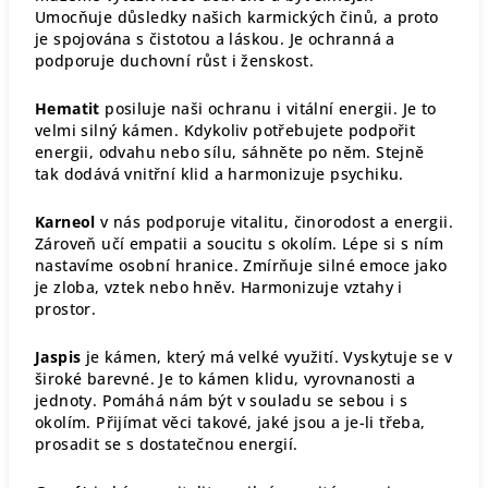
Umocňuje důsledky našich karmických činů, a proto
je spojována s čistotou a láskou. Je ochranná a
podporuje duchovní růst i ženskost.
Hematit
posiluje naši ochranu i vitální energii. Je to
velmi silný kámen. Kdykoliv potřebujete podpořit
energii, odvahu nebo sílu, sáhněte po něm. Stejně
tak dodává vnitřní klid a harmonizuje psychiku.
Karneol
v nás podporuje vitalitu, činorodost a energii.
Zároveň učí empatii a soucitu s okolím. Lépe si s ním
nastavíme osobní hranice. Zmírňuje silné emoce jako
je zloba, vztek nebo hněv. Harmonizuje vztahy i
prostor.
Jaspis
je kámen, který má velké využití. Vyskytuje se v
široké barevné. Je to kámen klidu, vyrovnanosti a
jednoty. Pomáhá nám být v souladu se sebou i s
okolím. Přijímat věci takové, jaké jsou a je-li třeba,
prosadit se s dostatečnou energií.