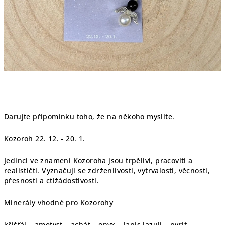
Darujte připomínku toho, že na někoho myslíte.
Kozoroh 22. 12. - 20. 1.
Jedinci ve znamení Kozoroha jsou trpěliví, pracovití a
realističtí. Vyznačují se zdrženlivostí, vytrvalostí, věcností,
přesností a ctižádostivostí.
Minerály vhodné pro Kozorohy
křišťál – ametyst – achát – onyx – lapis lazuli – pyrit –