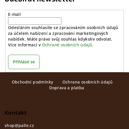
E-mail
Odesláním souhlasíte se zpracováním osobních údajů
za účelem nabízení a zpracování marketingových
nabídek. Máte právo svůj souhlas kdykoliv odvolat.
Více informací v
Ochraně osobních údajů.
Přihlásit se
Z
Obchodní podmínky
Ochrana osobních údajů
á
Doprava a platba
p
a
t
Kontakt
í
shop
@
palle.cz