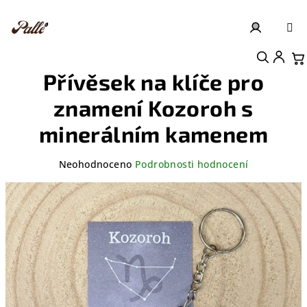
Přejít
na
obsah
Přihlášení
Nákupní košík
Přívěsek na klíče pro
znamení Kozoroh s
minerálním kamenem
Průměrné
Neohodnoceno
Podrobnosti hodnocení
hodnocení
produktu
je
0,0
z
5
hvězdiček.