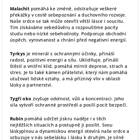
Malachit
pomáhá ke změně, odstraňuje veškeré
překážky v cestě sebepoznání a duchovního rozvoje.
Naše srdce se tak může otevřít větší lásce i soucitu.
Tím získáváme sebedůvěru a rozpouštíme pocity
studu nebo nízké sebehodnoty. Podporuje obchodní
úspěch, vyrovnanost a chrání před negativní energií.
Tyrkys
je minerál s ochrannými účinky, přináší
radost, pozitivní energii a sílu. Uklidňuje, přináší
štěstí a vnitřní klid, pomáhá mírnit deprese, strach a
stres. Je to také kámen přátelství, který nám pomáhá
utužovat lidské vztahy, a má příznivý vliv v oblasti
lásky a partnerství.
Tygří oko
zvyšuje odolnost, vůli a koncentraci. Jeho
síla vytvoří ochranné prostředí a posílí pocit bezpečí.
Rubín
pomáhá udržet jiskru naděje i v těch
nejtěžších situacích a postupně ji posílit. Svou
láskyplnou a dynamickou energií otevírá naše srdce a
vzbuzuje v nás sebelásku i lásku k druhým. Je silně