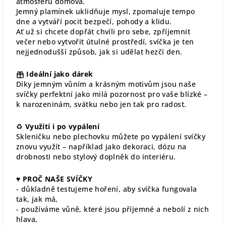
atmosféru domova.
Jemný plamínek uklidňuje mysl, zpomaluje tempo
dne a vytváří pocit bezpečí, pohody a klidu.
Ať už si chcete dopřát chvíli pro sebe, zpříjemnit
večer nebo vytvořit útulné prostředí, svíčka je ten
nejjednodušší způsob, jak si udělat hezčí den.
Ideální jako dárek
Díky jemným vůním a krásným motivům jsou naše
svíčky perfektní jako milá pozornost pro vaše blízké –
k narozeninám, svátku nebo jen tak pro radost.
♻
Využití i po vypálení
Skleničku nebo plechovku můžete po vypálení svíčky
znovu využít – například jako dekoraci, dózu na
drobnosti nebo stylový doplněk do interiéru.
♥
PROČ NAŠE SVÍČKY
- důkladně testujeme hoření, aby svíčka fungovala
tak, jak má,
- používáme vůně, které jsou příjemné a nebolí z nich
hlava,