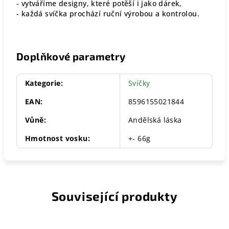
- vytváříme designy, které potěší i jako dárek,
- každá svíčka prochází ruční výrobou a kontrolou.
Doplňkové parametry
Kategorie
:
Svíčky
EAN
:
8596155021844
Vůně
:
Andělská láska
Hmotnost vosku
:
+- 66g
Související produkty