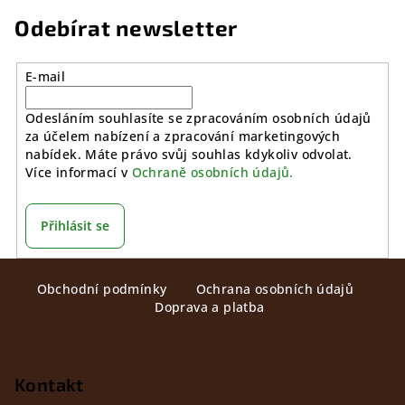
5
hvězdiček.
Odebírat newsletter
E-mail
Odesláním souhlasíte se zpracováním osobních údajů
za účelem nabízení a zpracování marketingových
nabídek. Máte právo svůj souhlas kdykoliv odvolat.
Více informací v
Ochraně osobních údajů.
Přihlásit se
Z
Obchodní podmínky
Ochrana osobních údajů
á
Doprava a platba
p
a
t
Kontakt
í