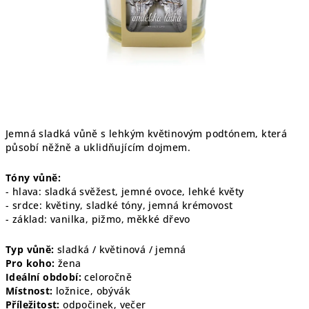
Jemná sladká vůně s lehkým květinovým podtónem, která
působí něžně a uklidňujícím dojmem.
Tóny vůně:
- hlava: sladká svěžest, jemné ovoce, lehké květy
- srdce: květiny, sladké tóny, jemná krémovost
- základ: vanilka, pižmo, měkké dřevo
Typ vůně:
sladká / květinová / jemná
Pro koho:
žena
Ideální období:
celoročně
Místnost:
ložnice, obývák
Příležitost:
odpočinek, večer