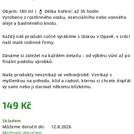
Objem: 180 ml |
Délka hoření: až 35 hodin
Vyrobeno z rostlinného vosku, esenciálního nebo vonného
oleje a bavlněného knotu.
Každý náš produkt ručně vyrábíme s láskou v Opavě, v srdci
naší malé rodinné firmy.
Dáváme si záležet na každém detailu – od výběru vůní až po
finální podobu výrobků.
Naše produkty nevznikají ve velkovýrobě. Vznikají s
myšlenkou na pohodu, klid a radost, kterou si chcete dopřát
vy sami nebo ji darovat někomu blízkému.
149 Kč
Měrná
Skladem
cena:
Můžeme doručit do:
12.8.2026
Možnosti doručení