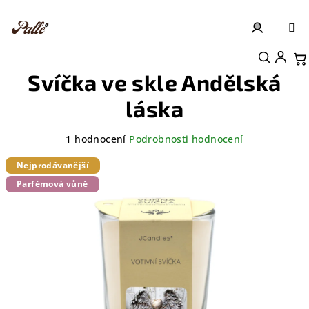
Přejít
na
obsah
Přihlášení
Nákupní košík
Svíčka ve skle Andělská
láska
Průměrné
1 hodnocení
Podrobnosti hodnocení
hodnocení
produktu
Nejprodávanější
je
Parfémová vůně
5,0
z
5
hvězdiček.