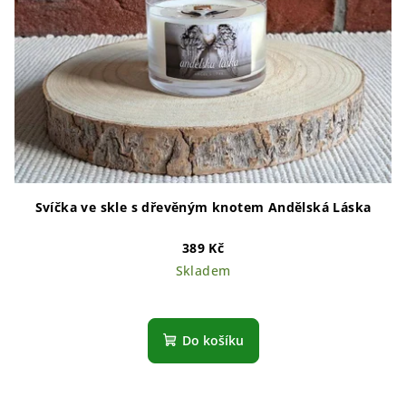
Svíčka ve skle s dřevěným knotem Andělská Láska
389 Kč
Skladem
Průměrné
hodnocení
produktu
Do košíku
je
5,0
z