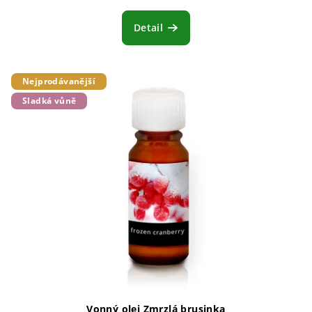
Detail
Nejprodávanější
Sladká vůně
Vonný olej Zmrzlá brusinka