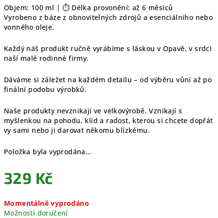
Objem: 100 ml | ⏱️ Délka provonění: až 6 měsíců
Vyrobeno z báze z obnovitelných zdrojů a esenciálního nebo
vonného oleje.
Každý náš produkt ručně vyrábíme s láskou v Opavě, v srdci
naší malé rodinné firmy.
Dáváme si záležet na každém detailu – od výběru vůní až po
finální podobu výrobků.
Naše produkty nevznikají ve velkovýrobě. Vznikají s
myšlenkou na pohodu, klid a radost, kterou si chcete dopřát
vy sami nebo ji darovat někomu blízkému.
Položka byla vyprodána…
329 Kč
Měrná
Momentálně vyprodáno
cena:
Možnosti doručení