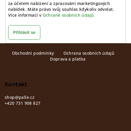
za účelem nabízení a zpracování marketingových
nabídek. Máte právo svůj souhlas kdykoliv odvolat.
Více informací v
Ochraně osobních údajů.
Přihlásit se
Z
Obchodní podmínky
Ochrana osobních údajů
á
Doprava a platba
p
a
t
Kontakt
í
shop
@
palle.cz
+420 731 908 827