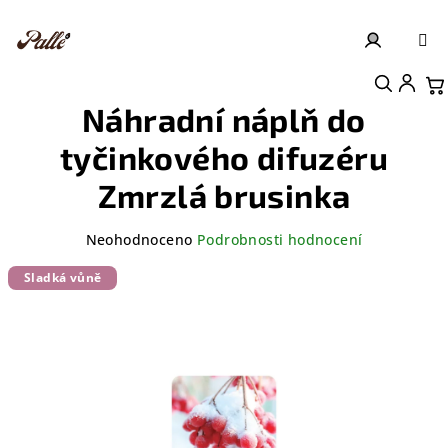
Přejít
na
obsah
Přihlášení
Nákupní košík
Náhradní náplň do
tyčinkového difuzéru
Zmrzlá brusinka
Průměrné
Neohodnoceno
Podrobnosti hodnocení
hodnocení
produktu
Sladká vůně
je
0,0
z
5
hvězdiček.