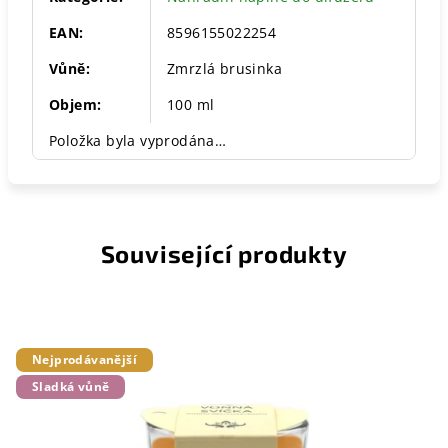
EAN
:
8596155022254
Vůně
:
Zmrzlá brusinka
Objem
:
100 ml
Položka byla vyprodána…
Související produkty
Nejprodávanější
Sladká vůně