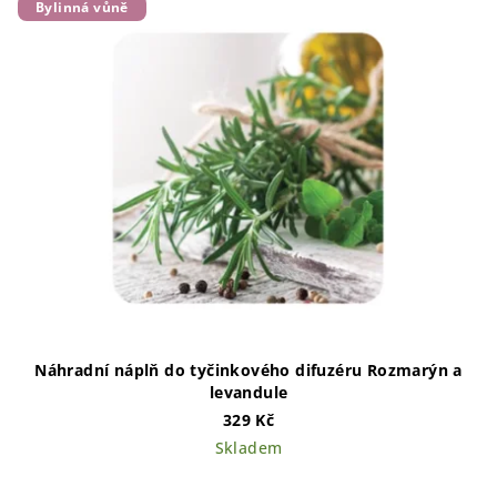
Bylinná vůně
Náhradní náplň do tyčinkového difuzéru Rozmarýn a
levandule
329 Kč
Skladem