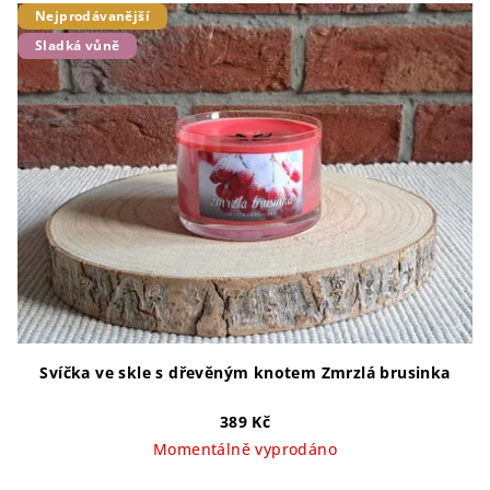
Nejprodávanější
Sladká vůně
Svíčka ve skle s dřevěným knotem Zmrzlá brusinka
389 Kč
Momentálně vyprodáno