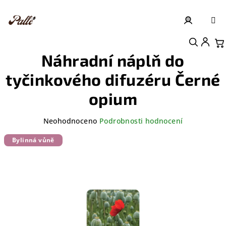
Přejít
na
obsah
Přihlášení
Nákupní košík
Náhradní náplň do
tyčinkového difuzéru Černé
opium
Průměrné
Neohodnoceno
Podrobnosti hodnocení
hodnocení
produktu
Bylinná vůně
je
0,0
z
5
hvězdiček.