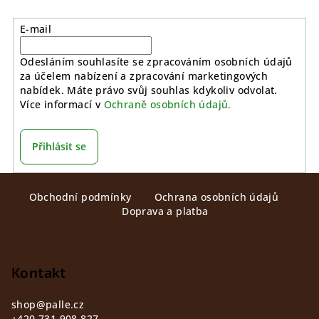
E-mail
Odesláním souhlasíte se zpracováním osobních údajů
za účelem nabízení a zpracování marketingových
nabídek. Máte právo svůj souhlas kdykoliv odvolat.
Více informací v
Ochraně osobních údajů.
Přihlásit se
Z
Obchodní podmínky
Ochrana osobních údajů
á
Doprava a platba
p
a
t
Kontakt
í
shop
@
palle.cz
+420 731 908 827