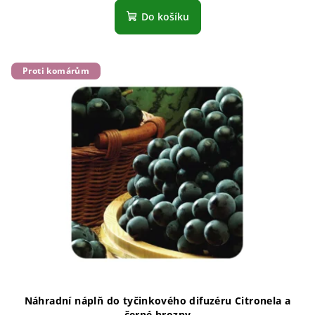
Do košíku
Proti komárům
Náhradní náplň do tyčinkového difuzéru Citronela a
černé hrozny