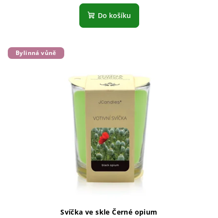
hodnocení
produktu
Do košíku
je
5,0
z
5
Bylinná vůně
hvězdiček.
Svíčka ve skle Černé opium