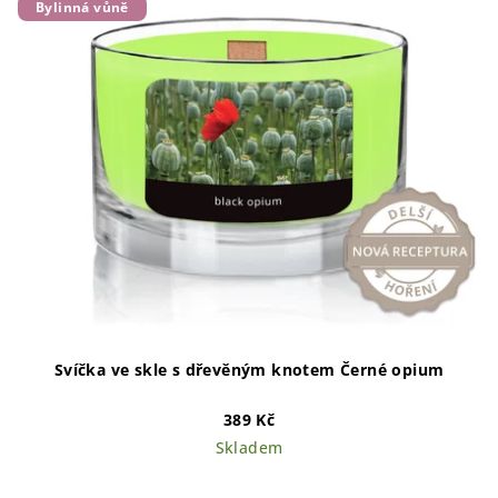
Bylinná vůně
Svíčka ve skle s dřevěným knotem Černé opium
389 Kč
Skladem
Průměrné