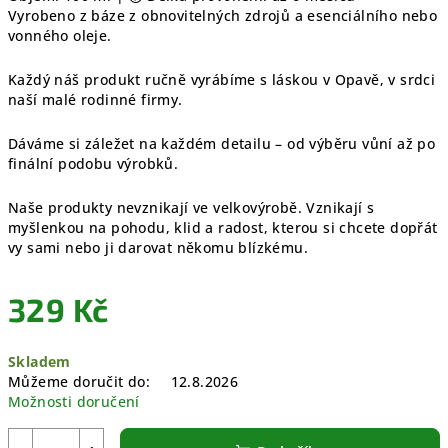
Vyrobeno z báze z obnovitelných zdrojů a esenciálního nebo
vonného oleje.
Každý náš produkt ručně vyrábíme s láskou v Opavě, v srdci
naší malé rodinné firmy.
Dáváme si záležet na každém detailu – od výběru vůní až po
finální podobu výrobků.
Naše produkty nevznikají ve velkovýrobě. Vznikají s
myšlenkou na pohodu, klid a radost, kterou si chcete dopřát
vy sami nebo ji darovat někomu blízkému.
329 Kč
Měrná
Skladem
cena:
Můžeme doručit do:
12.8.2026
Možnosti doručení