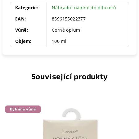
Kategorie
:
Náhradní náplně do difuzérů
EAN
:
8596155022377
Vůně
:
Černé opium
Objem
:
100 ml
Související produkty
Bylinná vůně