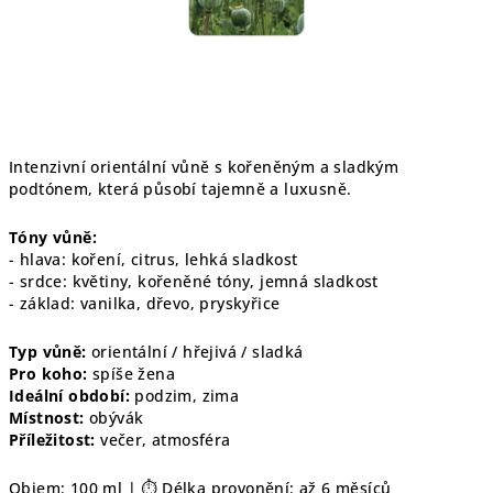
Intenzivní orientální vůně s kořeněným a sladkým
podtónem, která působí tajemně a luxusně.
Tóny vůně:
- hlava: koření, citrus, lehká sladkost
- srdce: květiny, kořeněné tóny, jemná sladkost
- základ: vanilka, dřevo, pryskyřice
Typ vůně:
orientální / hřejivá / sladká
Pro koho:
spíše žena
Ideální období:
podzim, zima
Místnost:
obývák
Příležitost:
večer, atmosféra
Objem: 100 ml | ⏱️ Délka provonění: až 6 měsíců