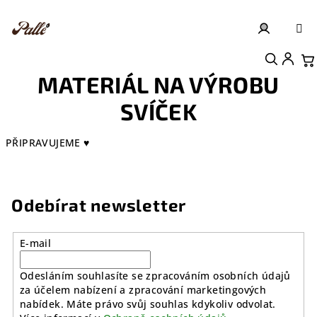
Přejít
na
obsah
Přihlášení
Nákupní košík
MATERIÁL NA VÝROBU
SVÍČEK
PŘIPRAVUJEME ♥
Odebírat newsletter
E-mail
Odesláním souhlasíte se zpracováním osobních údajů
za účelem nabízení a zpracování marketingových
nabídek. Máte právo svůj souhlas kdykoliv odvolat.