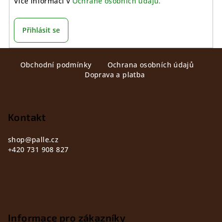
Více informací v
Ochraně osobních údajů.
Přihlásit se
Z
Obchodní podmínky
Ochrana osobních údajů
á
Doprava a platba
p
a
t
Kontakt
í
shop
@
palle.cz
+420 731 908 827
Informace pro zákazníky