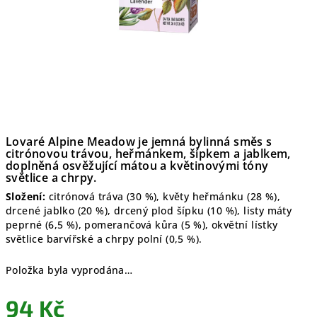
Lovaré Alpine Meadow je jemná bylinná směs s
citrónovou trávou, heřmánkem, šípkem a jablkem,
doplněná osvěžující mátou a květinovými tóny
světlice a chrpy.
Složení:
citrónová tráva (30 %), květy heřmánku (28 %),
drcené jablko (20 %), drcený plod šípku (10 %), listy máty
peprné (6,5 %), pomerančová kůra (5 %), okvětní lístky
světlice barvířské a chrpy polní (0,5 %).
Položka byla vyprodána…
94 Kč